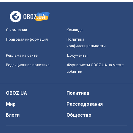
OBOZ.UA
Политика
Мир
Расследования
Блоги
Общество
Регионы Украины
Киев
Харьков
Запорожье
Днепр
Черкассы
Спорт
Футбол
Баскетбол
Хоккей
Бокс
Формула-1