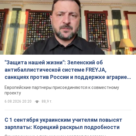
Европейские партнеры присоединяются к совместному
проекту
6.08.2026 20:20
88,9 т.
С 1 сентября украинским учителям повысят
зарплаты: Корецкий раскрыл подробности
Одновременно с повышением зарплат педагогам
правительство объявило об увеличении студенческих
стипендий
8 часов назад
7,3 т.
«Нам они тоже нужны»: Трамп ответил на
просьбу Зеленского о передаче Украине ракет
для Patriot
Американские запасы отдельных видов боеприпасов
ограничены
8 часов назад
2,6 т.