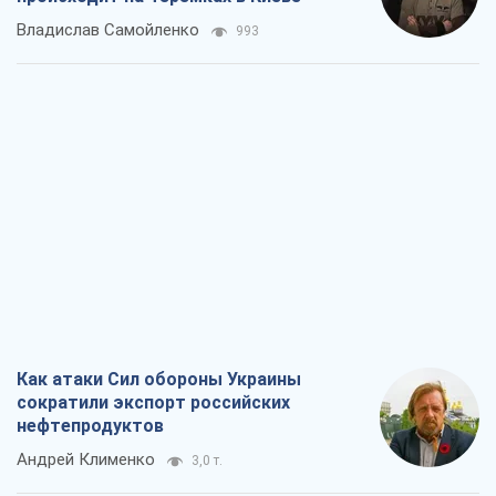
Как атаки Сил обороны Украины
сократили экспорт российских
нефтепродуктов
Андрей Клименко
3,0 т.
Два супертурнира Магучих: спортивній
календарь осени-2026
Александр Липенко
8,6 т.
Ракетный щит и меч Украины: ставка
на производство собственных ракет
Кирилл Татаринов
3,6 т.
Посмертная "презумпция виновности":