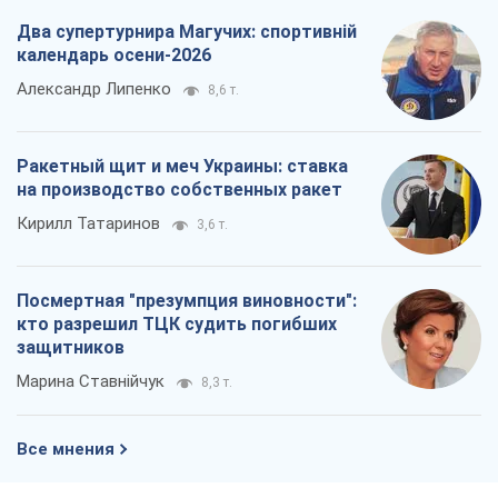
кто разрешил ТЦК судить погибших
защитников
Марина Ставнійчук
8,3 т.
Все мнения
О компании
Команда
Правовая информация
Политика
конфиденциальности
Реклама на сайте
Документы
Редакционная политика
Журналисты OBOZ.UA на месте
событий