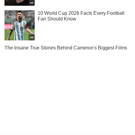
Не пропусти молнию! Подписывайся на нас в Telegram
Подписаться
Подписаться
Криминал
Под Киевом обнаружили...
Важное