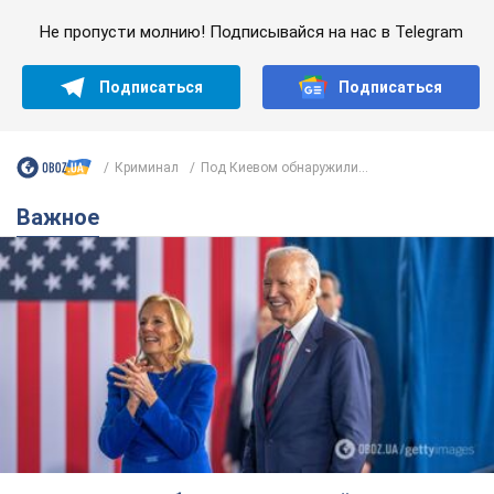
Супруга тяжелобольного Джо Байдена
назвала первый симптом, который
сигнализировал о его "агрессивном" раке
Сначала врачи не обратили на это должного внимания
6.08.2026 12:46
18,2 т.
Отпуск Леси Никитюк в Карпатах
обернулся скандалом: почему
ведущую несправедливо захейтили
Знаменитость вышла на прямую
коммуникацию в сети и расставила все точки