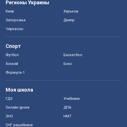
Моя школа
ГДЗ
Учебники
Онлайн уроки
ДПА
ЗНО
НМТ
СНГ решебники
Авто
Тест Драйв
Электромобили
Акции
Сервис
Food Oboz
Рецепты
Напитки
Диеты