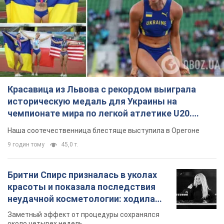
Красавица из Львова с рекордом выиграла
историческую медаль для Украины на
чемпионате мира по легкой атлетике U20.
Видео
Наша соотечественница блестяще выступила в Орегоне
9 годин тому
45,0 т.
Бритни Спирс призналась в уколах
красоты и показала последствия
неудачной косметологии: ходила
так почти месяц
Заметный эффект от процедуры сохранялся
около четырех недель