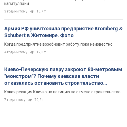
капитуляции
3 години тому
13,7 т.
Армия РФ уничтожила предприятие Kromberg &
Schubert в Житомире. Фото
Когда предприятие возобновит работу, пока неизвестно
4 години тому
12,0 т.
Киево-Печерскую лавру закроют 80-метровым
"монстром"? Почему киевские власти
отказались остановить строительство
небоскреба "московского верующего"
Какая реакция Кличко на петицию по отмене строительства
7 годин тому
70,2 т.