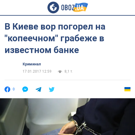
В Киеве вор погорел на
"копеечном" грабеже в
известном банке
Криминал
17.01.2017 12:59
8,1 т.
0