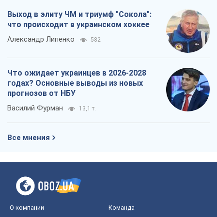
Василий Фурман
13,1 т.
Все мнения
О компании
Команда
Правовая информация
Политика
конфиденциальности
Реклама на сайте
Документы
Редакционная политика
Журналисты OBOZ.UA на месте
событий
OBOZ.UA
Политика