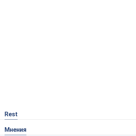
Rest
Мнения
Россия теряет ресурсы вне плана: кто
на самом деле диктует темп войны
Сергей Мисюра
5,5 т.
"Мы уже переживали и худшее":
Украине не стоит поддаваться
отчаянию из-за ракетного террора