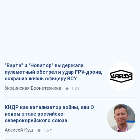
"Варта" и "Новатор" выдержали
пулеметный обстрел и удар FPV-дрона,
сохранив жизнь офицеру ВСУ
Украинская Бронетехника
1,3 т.
КНДР как катализатор войны, или О
новом этапе российско-
северокорейского союза
Алексей Кущ
1,5 т.
Выход в элиту ЧМ и триумф "Сокола":
что происходит в украинском хоккее
Александр Липенко
582
Что ожидает украинцев в 2026-2028
годах? Основные выводы из новых
прогнозов от НБУ