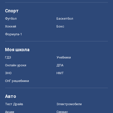
ГДЗ
Учебники
Онлайн уроки
ДПА
ЗНО
НМТ
СНГ решебники
Авто
Тест Драйв
Электромобили
Акции
Сервис
Food Oboz
Рецепты
Напитки
Диеты
Экономика