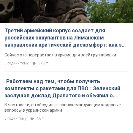
3 години тому
37,3 т.
"Работаем над тем, чтобы получить
комплекты с ракетами для ПВО": Зеленский
заслушал доклад Драпатого и объявил о
новых мерах
В частности, он обсудил с главнокомандующим кадровые
вопросы в украинской армии
5 годин тому
4,6 т.
В оккупированной Ялте прогремели мощные
взрывы: поднимается черный дым. Фото и
видео
Город, вероятно, подвергся атаке дронов
6 годин тому
7,3 т.