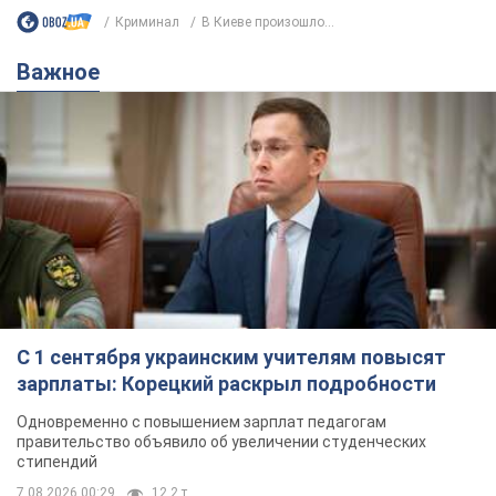
С 1 сентября украинским учителям повысят
зарплаты: Корецкий раскрыл подробности
Одновременно с повышением зарплат педагогам
правительство объявило об увеличении студенческих
стипендий
7.08.2026 00:29
12,2 т.
Сколько баллистических ракет
перехватила украинская ПВО в
июле: в Минобороны назвали цифру
Украинская ПВО работала в условиях
дефицита ракет-перехватчиков
4 години тому
6,5 т.