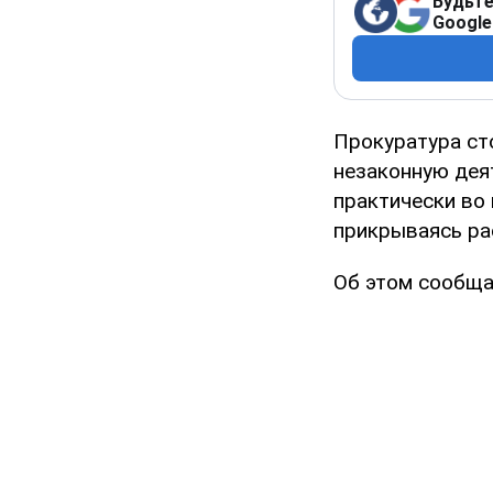
Будьте
Google
Прокуратура ст
незаконную дея
практически во 
прикрываясь ра
Об этом сообща