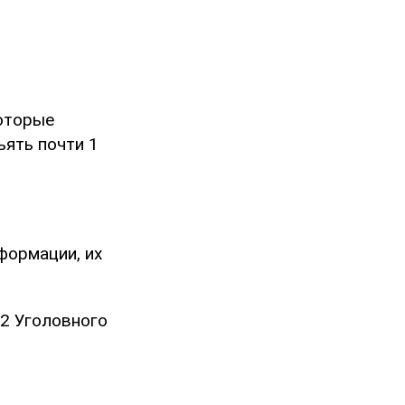
оторые
ъять почти 1
формации, их
-2 Уголовного