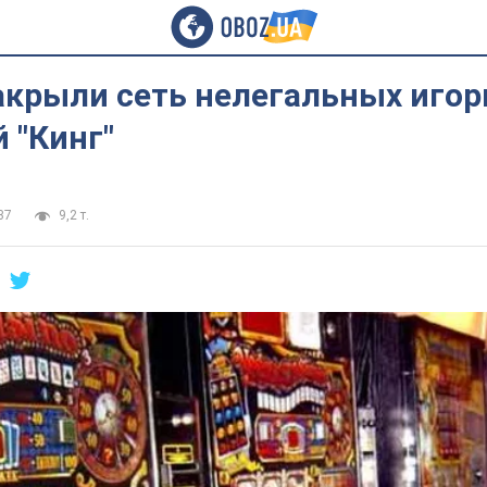
закрыли сеть нелегальных иго
 "Кинг"
37
9,2 т.