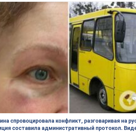
на спровоцировала конфликт, разговаривая на ру
иция составила административный протокол. Вид