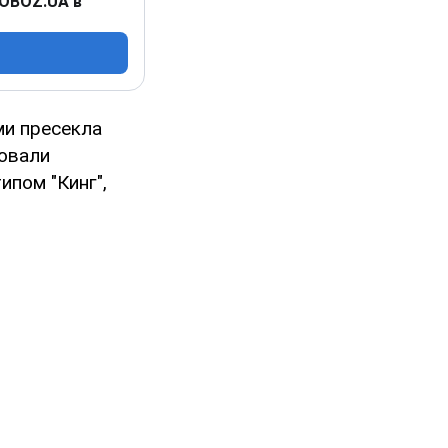
 OBOZ.UA в
ми пресекла
вовали
ипом "Кинг",