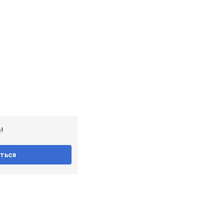
!
ться