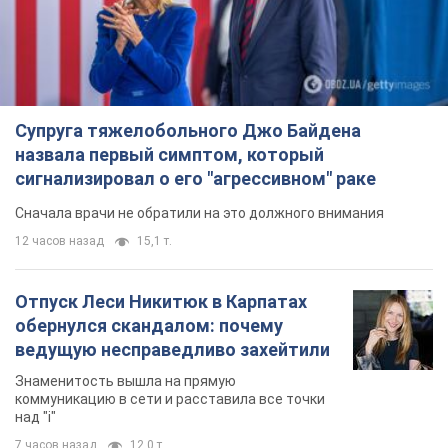
Супруга тяжелобольного Джо Байдена
назвала первый симптом, который
сигнализировал о его "агрессивном" раке
Сначала врачи не обратили на это должного внимания
12 часов назад
15,1 т.
Отпуск Леси Никитюк в Карпатах
обернулся скандалом: почему
ведущую несправедливо захейтили
Знаменитость вышла на прямую
коммуникацию в сети и расставила все точки
над "i"
7 часов назад
12,0 т.