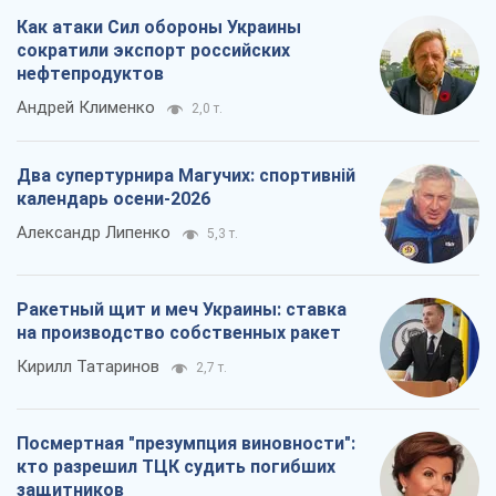
Как атаки Сил обороны Украины
сократили экспорт российских
нефтепродуктов
Андрей Клименко
2,0 т.
Два супертурнира Магучих: спортивній
календарь осени-2026
Александр Липенко
5,3 т.
Ракетный щит и меч Украины: ставка
на производство собственных ракет
Кирилл Татаринов
2,7 т.
Посмертная "презумпция виновности":
кто разрешил ТЦК судить погибших
защитников