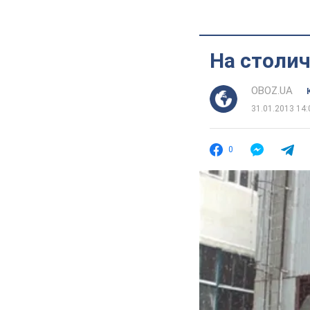
На столи
OBOZ.UA
31.01.2013 14:
0