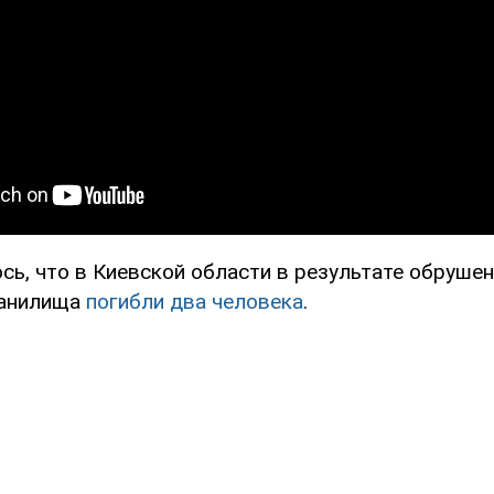
сь, что в Киевской области в результате обруше
ранилища
погибли два человека
.