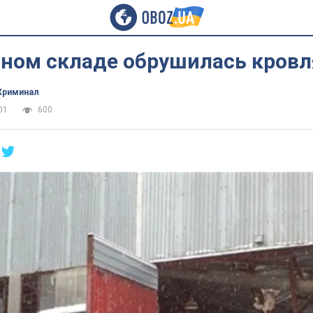
чном складе обрушилась кровл
Криминал
01
600