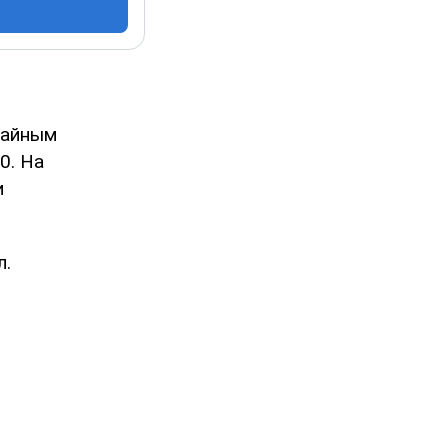
чайным
0. На
и
л.