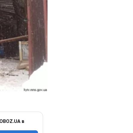
 OBOZ.UA в