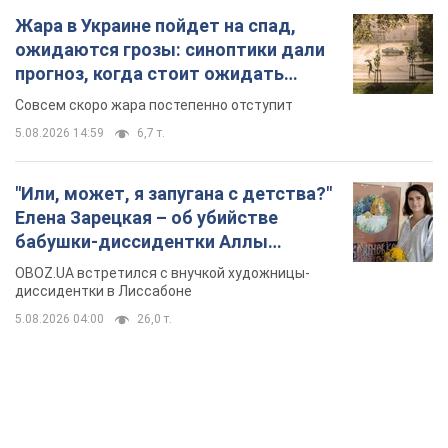
Жара в Украине пойдет на спад,
ожидаются грозы: синоптики дали
прогноз, когда стоит ожидать
изменения погоды
Совсем скоро жара постепенно отступит
5.08.2026 14:59
6,7 т.
"Или, может, я запугана с детства?"
Елена Зарецкая – об убийстве
бабушки-диссидентки Аллы
Горской, критике сына Стуса и
OBOZ.UA встретился с внучкой художницы-
бегстве в Португалию с пятью
диссидентки в Лиссабоне
детьми
5.08.2026 04:00
26,0 т.