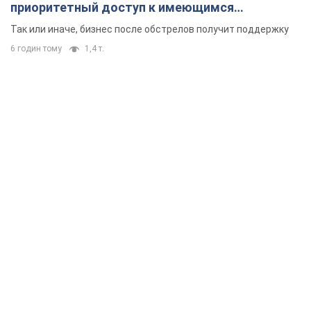
приоритетный доступ к имеющимся
складским помещениям
Так или иначе, бизнес после обстрелов получит поддержку
6 годин тому
1,4 т.