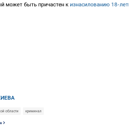
ый может быть причастен к
изнасилованию 18-лет
КИЕВА
кой области
криминал
а