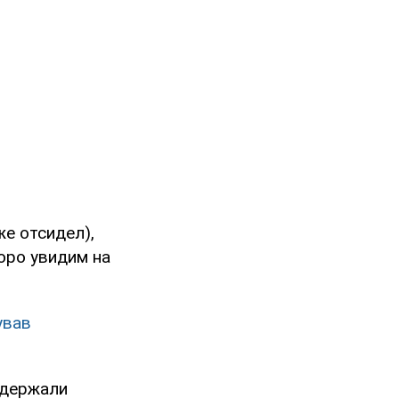
же отсидел),
оро увидим на
ував
адержали