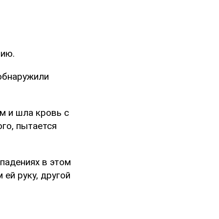
цию.
обнаружили
м и шла кровь с
ого, пытается
падениях в этом
 ей руку, другой