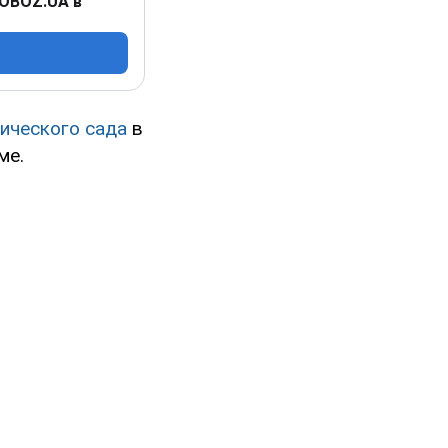
 OBOZ.UA в
ического сада
в
ме.