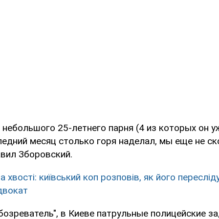
 небольшого 25-летнего парня (4 из которых он у
ледний месяц столько горя наделал, мы еще не ск
авил Зборовский.
а хвості: київський коп розповів, як його переслід
двокат
бозреватель", в Киеве патрульные полицейские з