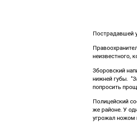
Пострадавшей у
Правоохранител
неизвестного, к
Зборовский напи
нижней губы. "З
попросить проще
Полицейский со
же районе. У од
угрожал ножом 