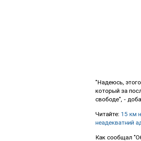
"Надеюсь, этого
который за пос
свободе", - доб
Читайте:
15 км н
неадекватний а
Как сообщал "О