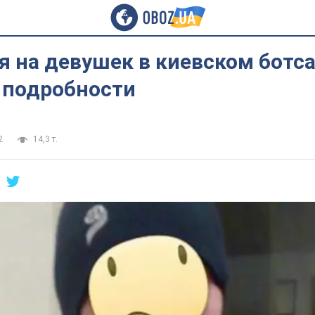
 на девушек в киевском ботса
 подробности
2
14,3 т.