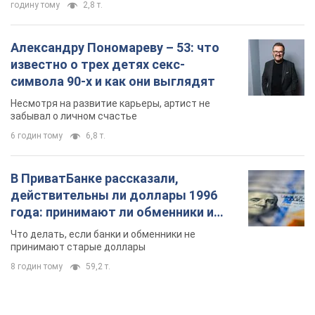
годину тому
2,8 т.
Александру Пономареву – 53: что
известно о трех детях секс-
символа 90-х и как они выглядят
Несмотря на развитие карьеры, артист не
забывал о личном счастье
6 годин тому
6,8 т.
В ПриватБанке рассказали,
действительны ли доллары 1996
года: принимают ли обменники и
банки такие купюры
Что делать, если банки и обменники не
принимают старые доллары
8 годин тому
59,2 т.