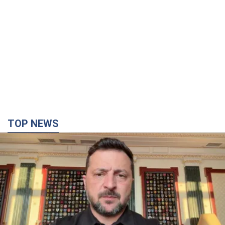
TOP NEWS
"Защита нашей жизни": Зеленский об
антибаллистической системе FREYJA,
санкциях против России и поддержке аграриев.
Видео
Европейские партнеры присоединяются к совместному
проекту
2 години тому
30,2 т.