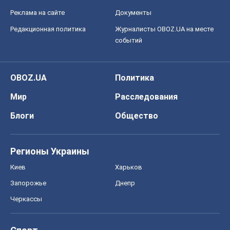
Блоги
Общество
Регионы Украины
Киев
Харьков
Запорожье
Днепр
Черкассы
Спорт
Футбол
Баскетбол
Хоккей
Бокс
Формула-1
Моя школа
ГДЗ
Учебники