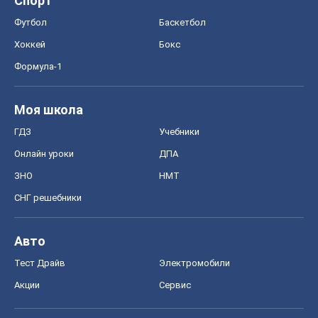
Онлайн уроки
ДПА
ЗНО
НМТ
СНГ решебники
Авто
Тест Драйв
Электромобили
Акции
Сервис
Food Oboz
Рецепты
Напитки
Диеты
Экономика
Рынки и компании
Mакроэкономика