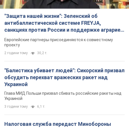
"Балистика убивает людей": Сикорский призвал
обсудить перехват вражеских ракет над
Украиной
Глава МИД Польши призвал сбивать российские ракеты над
Украиной
3 години тому
6,1 т.
Налоговая служба передаст Минобороны
данные о мужчинах в возрасте от 18 до 60 лет:
зачем это нужно
Это необходимо для проверки воинского учета
4 години тому
23,2 т.