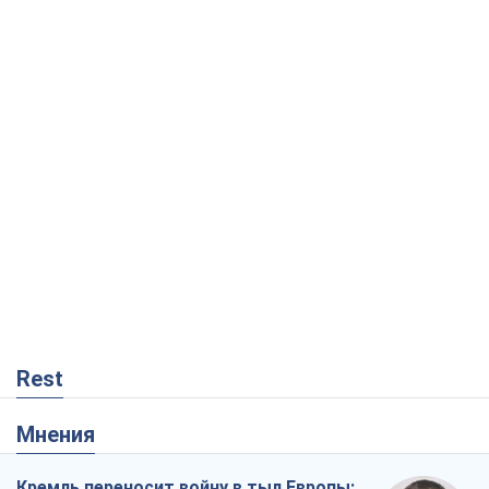
Rest
Мнения
Кремль переносит войну в тыл Европы:
под угрозой критическая логистика
Виктор Ягун
8,6 т.
На чьей стороне истории выступает
Дональд Трамп?
Виктор Каспрук
7,2 т.