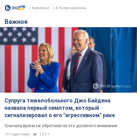
Супруга тяжелобольного Джо Байдена
назвала первый симптом, который
сигнализировал о его "агрессивном" раке
Сначала врачи не обратили на это должного внимания
10 годин тому
13,6 т.
Ее убила Россия: умерла 13-летняя
девочка, раненая в результате
российской атаки на Сумскую
область. Фото
В тот день во время российского обстрела
погибли ее брат, отчим и бабушка
10 годин тому
9,9 т.