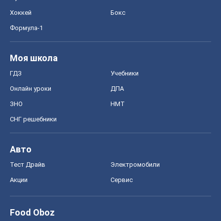
Запорожье
Днепр
Черкассы
Спорт
Футбол
Баскетбол
Хоккей
Бокс
Формула-1
Моя школа
ГДЗ
Учебники
Онлайн уроки
ДПА
ЗНО
НМТ
СНГ решебники
Авто