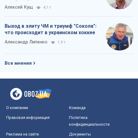
сохранив жизнь офицеру ВСУ
Украинская Бронетехника
4,0 т.
КНДР как катализатор войны, или О
новом этапе российско-
северокорейского союза
Алексей Кущ
4,1 т.
Выход в элиту ЧМ и триумф "Сокола":
что происходит в украинском хоккее
Александр Липенко
1,9 т.
Все мнения