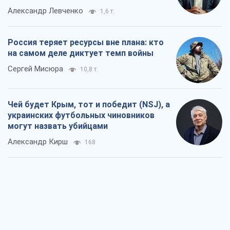
Мнения
Минск готовится к функционированию
в условиях масштабного военного
кризиса
Александр Левченко
1,6 т.
Россия теряет ресурсы вне плана: кто
на самом деле диктует темп войны
Сергей Мисюра
10,8 т.
Чей будет Крым, тот и победит (NSJ), а
украинских футбольных чиновников
могут назвать убийцами
Александр Кирш
168