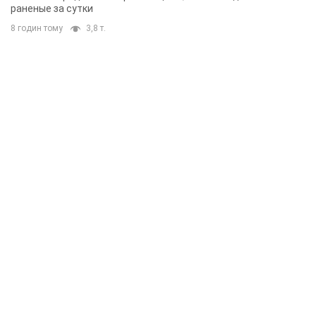
2 години тому
16,7 т.
Россияне атаковали дроном больницу в
Херсоне: пострадали медработницы
Всего пострадали четыре женщины, и они не единственные
раненые за сутки
8 годин тому
3,8 т.