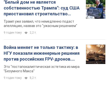
АЗС "готовятся" существенно повышать цены:
украинцам рассказали, чего ожидать
Как на заправках уже переписали стоимость топлива
10 годин тому
23,2 т.
"Белый дом не является
собственностью Трампа": суд США
приостановил строительство
бального зала стоимостью 400 млн
Трамп уже заявил, что немедленно подаст
долларов
апелляцию, назвав это "ужасным решением"
9 годин тому
2,2 т.
Война меняет не только тактику: в
НГУ показали инженерные решения
против российских FPV-дронов.
Фото
Это "постапокалиптическая эстетика из мира
"Безумного Макса"