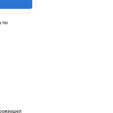
у по
произошел