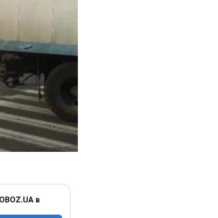
 OBOZ.UA в