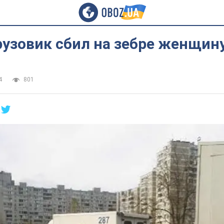
рузовик сбил на зебре женщин
4
801