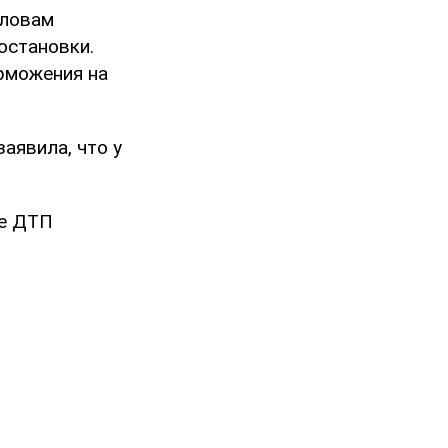
словам
остановки.
рможения на
аявила, что у
те ДТП