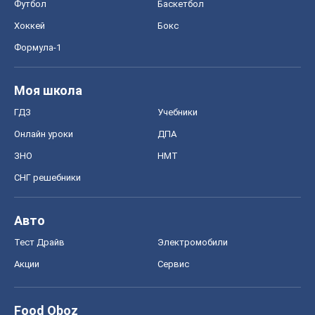
ЗНО
НМТ
СНГ решебники
Авто
Тест Драйв
Электромобили
Акции
Сервис
Food Oboz
Рецепты
Напитки
Диеты
Экономика
Рынки и компании
Mакроэкономика