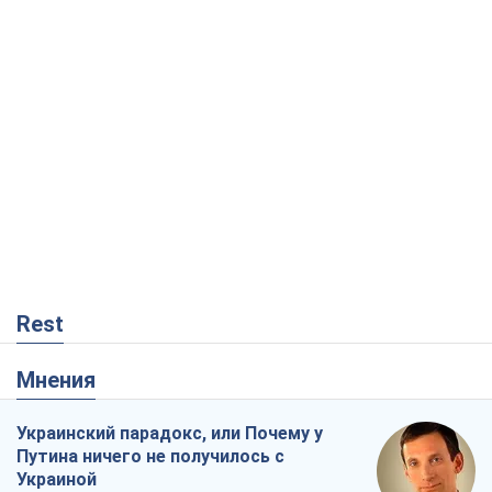
Rest
Мнения
Украинский парадокс, или Почему у
Путина ничего не получилось с
Украиной
Виталий Портников
5,1 т.
Москва выдвигает претензии Пекину:
дружба превращается в зависимость
России от Китая
Виктор Каспрук
6,2 т.