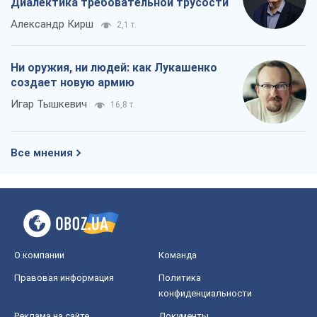
Все мнения
О компании
Команда
Правовая информация
Политика
конфиденциальности
Реклама на сайте
Документы
Редакционная политика
Журналисты OBOZ.UA на месте
событий
OBOZ.UA
Политика
Мир
Расследования