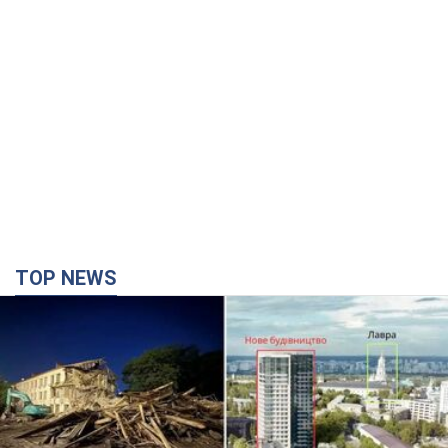
TOP NEWS
Киево-Печерскую лавру закроют 80-метровым
"монстром"? Почему киевские власти
отказались остановить строительство
небоскреба "московского верующего"
Какая реакция Кличко на петицию по отмене строительства
4 години тому
45,7 т.