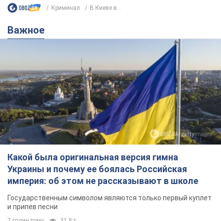
Какой была оригинальная версия гимна
Украины и почему ее боялась Российская
империя: об этом не рассказывают в школе
Государственным символом являются только первый куплет
и припев песни
7 годин тому
31,8 т.
Александру Пономареву – 53: что
известно о трех детях секс-
символа 90-х и как они выглядят
Несмотря на развитие карьеры, артист не
забывал о личном счастье
9.08.2026 04:01
9,8 т.