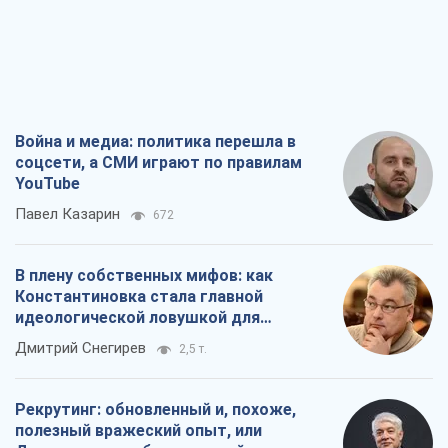
Павел Казарин
672
В плену собственных мифов: как
Константиновка стала главной
идеологической ловушкой для
российских оккупантов
Дмитрий Снегирев
2,5 т.
Рекрутинг: обновленный и, похоже,
полезный вражеский опыт, или
Диалектика требовательной трусости
Александр Кирш
2,1 т.
Ни оружия, ни людей: как Лукашенко
создает новую армию
Игар Тышкевич
16,8 т.