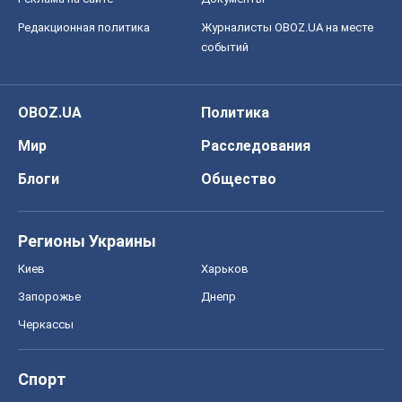
Блоги
Общество
Регионы Украины
Киев
Харьков
Запорожье
Днепр
Черкассы
Спорт
Футбол
Баскетбол
Хоккей
Бокс
Формула-1
Моя школа
ГДЗ
Учебники
Онлайн уроки
ДПА