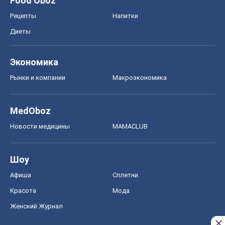
Food Oboz
Рецепты
Напитки
Диеты
Экономика
Рынки и компании
Mакроэкономика
MedOboz
Новости медицины
MAMACLUB
Шоу
Афиша
Сплетни
Красота
Мода
Женский Журнал