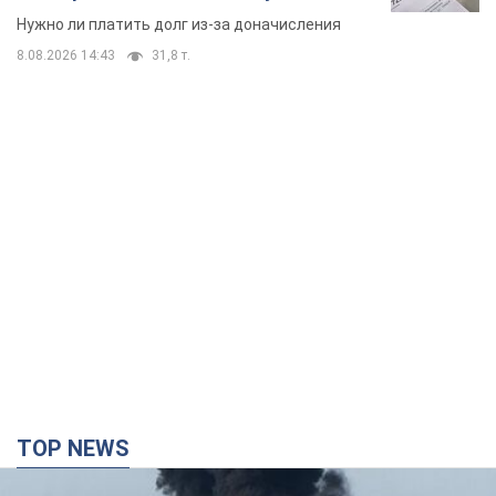
вынес неожиданное решение
Нужно ли платить долг из-за доначисления
8.08.2026 14:43
31,8 т.
TOP NEWS