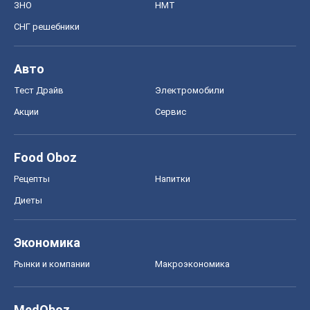
ЗНО
НМТ
СНГ решебники
Авто
Тест Драйв
Электромобили
Акции
Сервис
Food Oboz
Рецепты
Напитки
Диеты
Экономика
Рынки и компании
Mакроэкономика
MedOboz