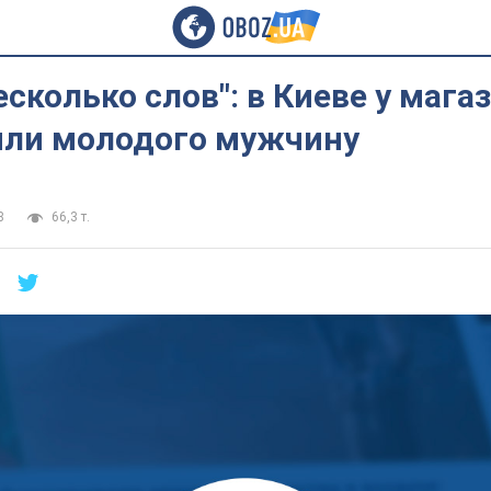
есколько слов": в Киеве у мага
яли молодого мужчину
8
66,3 т.