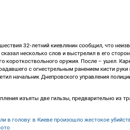
сшествия 32-летний киевлянин сообщил, что неиз
 сказал несколько слов и выстрелил в его сторон
го короткоствольного оружия. После – ушел. Каре
радавшего с огнестрельным ранением кисти руки 
тметил начальник Днепровского управления полиц
упления изъяты две гильзы, предварительно из т
ли в голову: в Киеве произошло жестокое убийст
фото