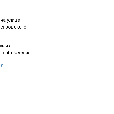
 на улице
непровского
ожных
р наблюдения.
у,