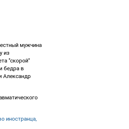
вестный мужчина
у из
та "скорой"
и бедра в
ии Александр
равматического
во иностранца,