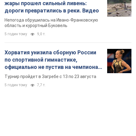
жары прошел сильный ливень:
дороги превратились в реки. Видео
Непогода обрушилась на Ивано-Франковскую
область и курортный Буковель
5 годин тому
9,0 т.
Хорватия унизила сборную России
по спортивной гимнастике,
официально не пустив на чемпионат
Европы основных спортсменов
Турнир пройдет в Загребе с 13 по 23 августа
5 годин тому
7,7 т.