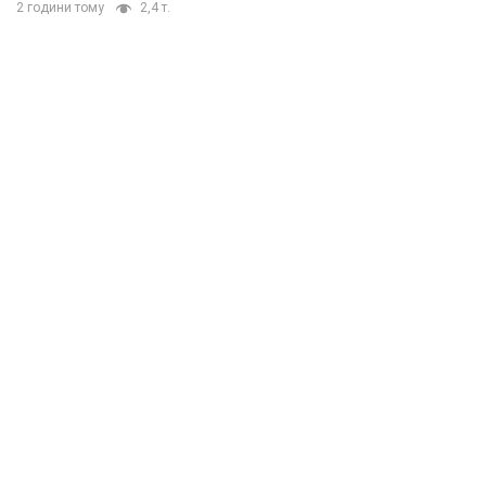
2 години тому
2,4 т.