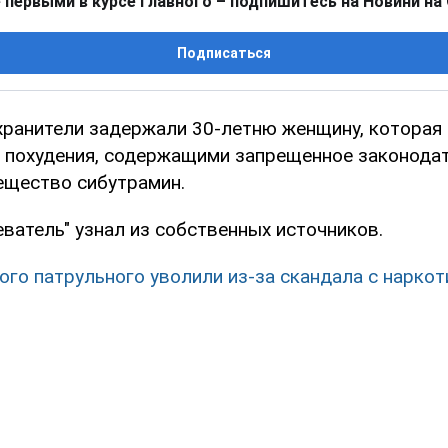
 первыми в курсе главного – подпишитесь на Новини на
Подписаться
хранители задержали 30-летню женщину, которая
 похудения, содержащими запрещенное законода
ещество сибутрамин.
ватель" узнал из собственных источников.
ого патрульного уволили из-за скандала с нарко