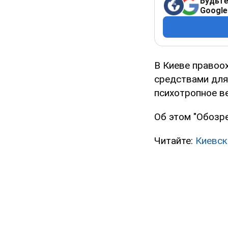
Будьте
Google
В Киеве правоо
средствами для
психотропное в
Об этом "Обозре
Читайте:
Киевск