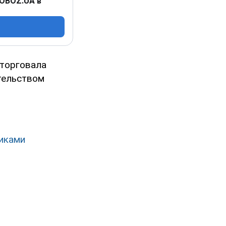
 OBOZ.UA в
 торговала
тельством
тиками