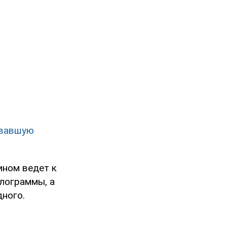
овавшую
ином ведет к
лограммы, а
дного.