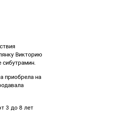
йствия
лянку Викторию
е сибутрамин.
а приобрела на
родавала
т 3 до 8 лет