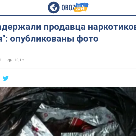
адержали продавца наркотико
я": опубликованы фото
6
10,1 т.