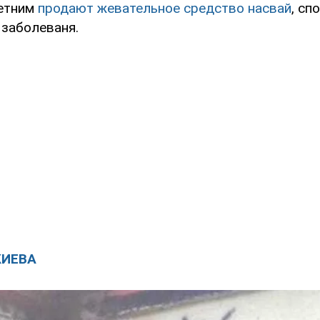
етним
продают жевательное средство насвай
, сп
 заболеваня.
КИЕВА