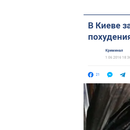
В Киеве з
похудени
Криминал
1.06.2016 18:3
21