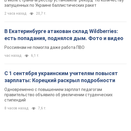
В июле страна-агрессор установила "рекорд" по количеству
запущенных по Украине баллистических ракет
2 часа назад
20,7 т.
В Екатеринбурге атакован склад Wildberries:
есть попадания, поднялся дым. Фото и видео
Россиянам не помогла даже работа ПВО
час назад
6,1 т.
С 1 сентября украинским учителям повысят
зарплаты: Корецкий раскрыл подробности
Одновременно с повышением зарплат педагогам
правительство объявило об увеличении студенческих
стипендий
8 часов назад
7,6 т.