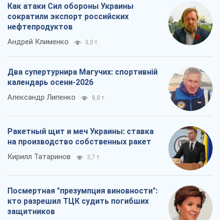
Как атаки Сил обороны Украины
сократили экспорт российских
нефтепродуктов
Андрей Клименко
3,0 т.
Два супертурнира Магучих: спортивній
календарь осени-2026
Александр Липенко
8,8 т.
Ракетный щит и меч Украины: ставка
на производство собственных ракет
Кирилл Татаринов
3,7 т.
Посмертная "презумпция виновности":
кто разрешил ТЦК судить погибших
защитников