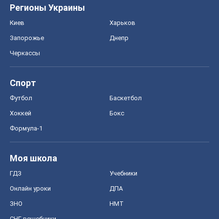
Моя школа
ГДЗ
Учебники
Онлайн уроки
ДПА
ЗНО
НМТ
СНГ решебники
Авто
Тест Драйв
Электромобили
Акции
Сервис
Food Oboz
Рецепты
Напитки
Диеты
Экономика