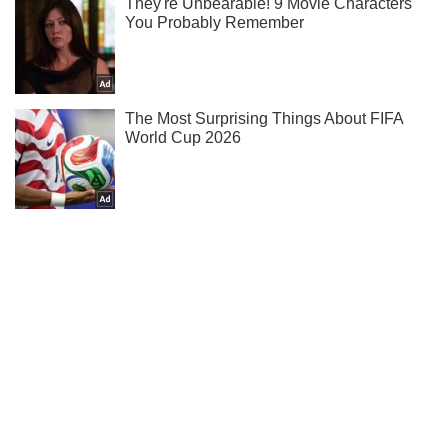
Не пропусти молнию! Подписывайся на нас в Telegram
Подписаться
Подписаться
Криминал
Разборки водителей в...
Важное