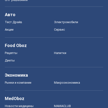
Рынки и компании
Mакроэкономика
MedOboz
Новости медицины
MAMACLUB
Шоу
Афиша
Сплетни
Красота
Мода
Женский Журнал