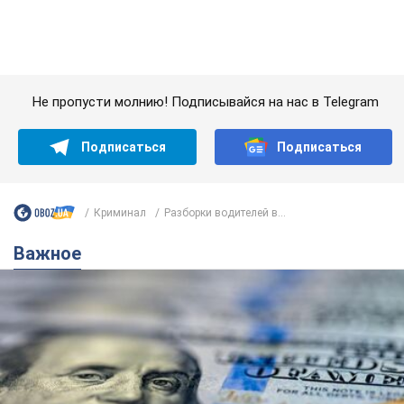
Банки "готовятся" к новому курсу доллара:
украинцам рассказали, чего ожидать в
ближайшие дни
Каким будет курс валюты в обменниках
6.08.2026 22:58
151,2 т.
Украинцам обещают по 850 грн от
мобильных операторов: что не так с
этими сообщениями