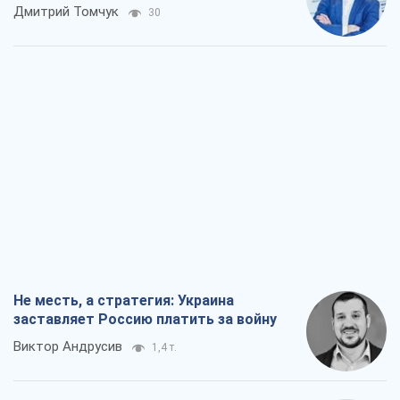
Не месть, а стратегия: Украина
заставляет Россию платить за войну
Виктор Андрусив
1,4 т.
Ответ на украинофобию – не
полонофобия, а сильное украинское
государство
Николай Княжицкий
993
Мэр Москвы внезапно захотел мира,
как становятся послом в США и новые
украинские топ-рейтинги
Александр Кирш
4,3 т.
О запланированной вырубке более 600
деревьев и теплотрассе: что
происходит на Теремках в Киеве