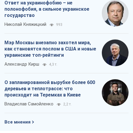
Владислав Самойленко
2,2 т.
Все мнения
О компании
Команда
Правовая информация
Политика
конфиденциальности
Реклама на сайте
Документы
Редакционная политика
Журналисты OBOZ.UA на месте
событий
OBOZ.UA
Политика