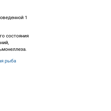
роведенной 1
го состояния
ний,
ьмонеллеза.
ая рыба