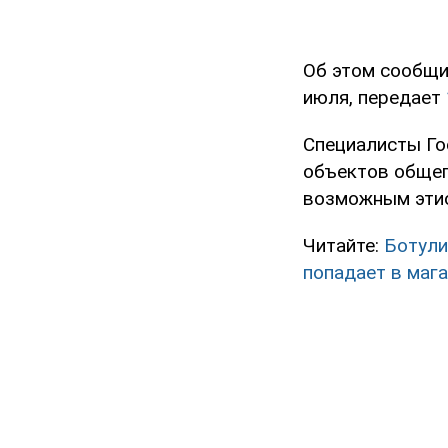
Об этом сообщи
июля, передает
Cпециалисты Го
объектов общеп
возможным этио
Читайте:
Ботули
попадает в маг