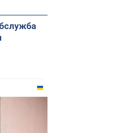
ебслужба
и