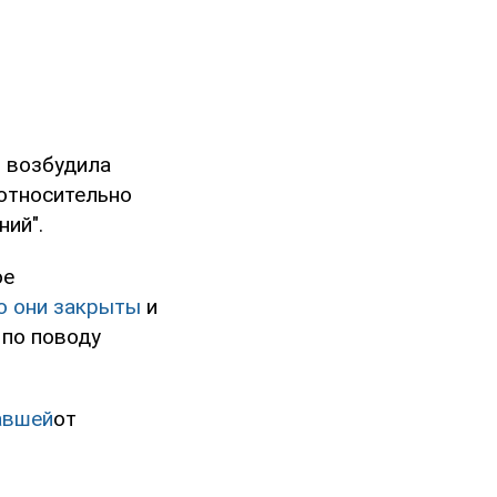
я возбудила
 относительно
ий".
ое
о они закрыты
и
 по поводу
авшей
от