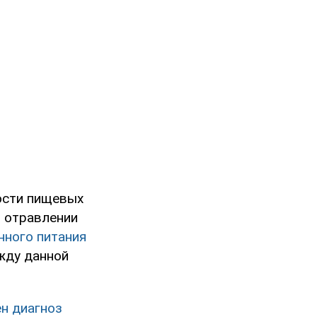
ости пищевых
 отравлении
нного питания
ежду данной
н диагноз