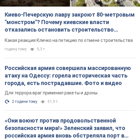
Киево-Печерскую лавру закроют 80-метровым
"монстром"? Почему киевские власти
отказались остановить строительство
небоскреба "московского верующего"
Какая реакция Кличко на петицию по отмене строительства
годину тому
5,3 т.
Российская армия совершила массированную
атаку на Одессу: горела историческая часть
города, есть пострадавшие. Фото и видео
Для террора враг применил ракеты и дроны
2 години тому
51,9 т.
«Они воюют против продовольственной
безопасности мира!» Зеленский заявил, что
российская армия вновь обстреляла порт в