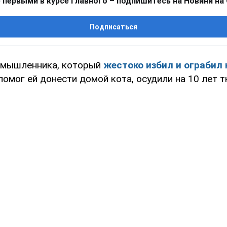
 первыми в курсе главного – подпишитесь на Новини на
Подписаться
умышленника, который
жестоко избил и ограбил
 помог ей донести домой кота, осудили на 10 лет 