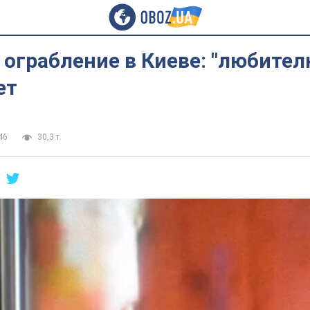
ограбление в Киеве: "любител
ет
46
30,3 т.