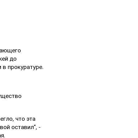
дающего
жей до
 в прокуратуре.
мущество
егло, что эта
вой оставил", -
я.