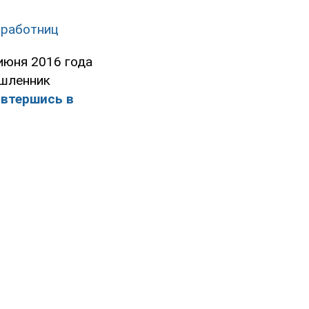
цработниц
июня 2016 года
ышленник
,
втершись в