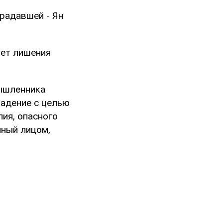
традавшей - Ян
лет лишения
мышленника
падение с целью
ия, опасного
нный лицом,