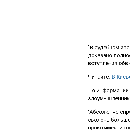
"В судебном за
доказано полно
вступления обви
Читайте:
В Киев
По информации
злоумышленника
"Абсолютно спра
сволочь больше 
прокомментиров