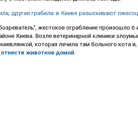
ила, другая грабила: в Киеве разыскивают лжесо
бозреватель", жестокое ограбление произошло 6 
айоне Киева. Возле ветеринарной клиники злоум
киевлянкой, которая лечила там больного кота и
г отнести животное домой
.