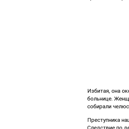
Избитая, она ок
больнице. Женщ
собирали челюст
Преступника на
Следствие по д