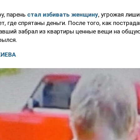
у, парень
стал избивать женщину
, угрожая лиши
ет, где спрятаны деньги. После того, как пострад
давший забрал из квартиры ценные вещи на общу
рылся.
КИЕВА