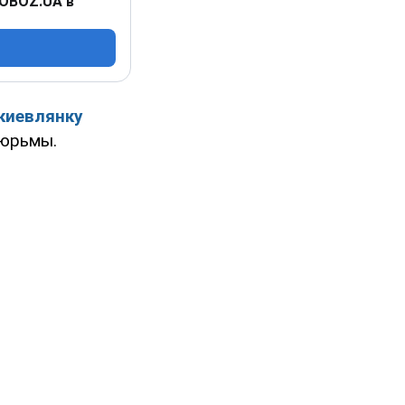
 OBOZ.UA в
 киевлянку
тюрьмы.