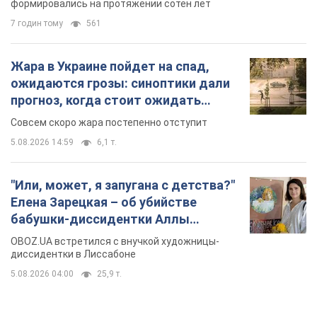
формировались на протяжении сотен лет
7 годин тому
561
Жара в Украине пойдет на спад,
ожидаются грозы: синоптики дали
прогноз, когда стоит ожидать
изменения погоды
Совсем скоро жара постепенно отступит
5.08.2026 14:59
6,1 т.
"Или, может, я запугана с детства?"
Елена Зарецкая – об убийстве
бабушки-диссидентки Аллы
Горской, критике сына Стуса и
OBOZ.UA встретился с внучкой художницы-
бегстве в Португалию с пятью
диссидентки в Лиссабоне
детьми
5.08.2026 04:00
25,9 т.