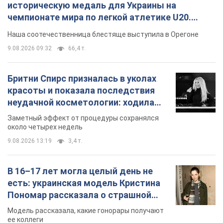
историческую медаль для Украины на
чемпионате мира по легкой атлетике U20.
Видео
Наша соотечественница блестяще выступила в Орегоне
9.08.2026 09:32
66,4 т.
Бритни Спирс призналась в уколах
красоты и показала последствия
неудачной косметологии: ходила
так почти месяц
Заметный эффект от процедуры сохранялся
около четырех недель
9.08.2026 13:19
3,4 т.
В 16–17 лет могла целый день не
есть: украинская модель Кристина
Пономар рассказала о страшной
стороне модельной карьеры
Модель рассказала, какие гонорары получают
ее коллеги