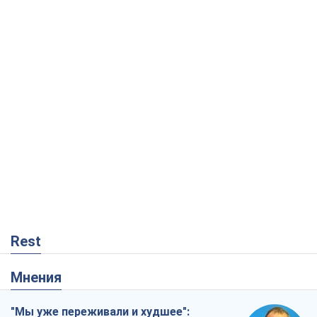
Rest
Мнения
"Мы уже переживали и худшее":
Украине не стоит поддаваться
отчаянию из-за ракетного террора
Сергей Марченко, эксперт
2,8 т.
Кремль переносит войну в тыл Европы:
под угрозой критическая логистика
Виктор Ягун
13,1 т.
Результат ударов по НПЗ России
значительно больше, чем кажется
Дмитрий Томчук
21