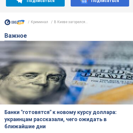
Банки "готовятся" к новому курсу доллара:
украинцам рассказали, чего ожидать в
ближайшие дни
Каким будет курс валюты в обменниках
6.08.2026 22:58
151,2 т.
Украинцам обещают по 850 грн от
мобильных операторов: что не так с
этими сообщениями
Как не попасть в ловушку мошенников
6.08.2026 21:02
16,0 т.
Самый дорогой футболист
"Динамо" забил "Карабаху" уже на
10-й минуте матча. Видео