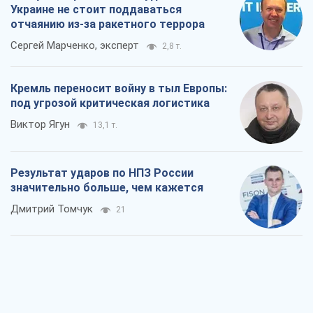
Не месть, а стратегия: Украина
заставляет Россию платить за войну
Виктор Андрусив
1,3 т.
Ответ на украинофобию – не
полонофобия, а сильное украинское