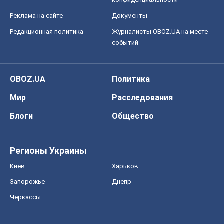
Киев
Харьков
Запорожье
Днепр
Черкассы
Спорт
Футбол
Баскетбол
Хоккей
Бокс
Формула-1
Моя школа
ГДЗ
Учебники
Онлайн уроки
ДПА
ЗНО
НМТ
СНГ решебники