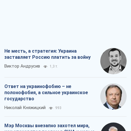
государство
Николай Княжицкий
993
Мэр Москвы внезапно захотел мира,
как становятся послом в США и новые
украинские топ-рейтинги
Александр Кирш
4,3 т.
О запланированной вырубке более 600
деревьев и теплотрассе: что
происходит на Теремках в Киеве
Владислав Самойленко
2,2 т.
Все мнения