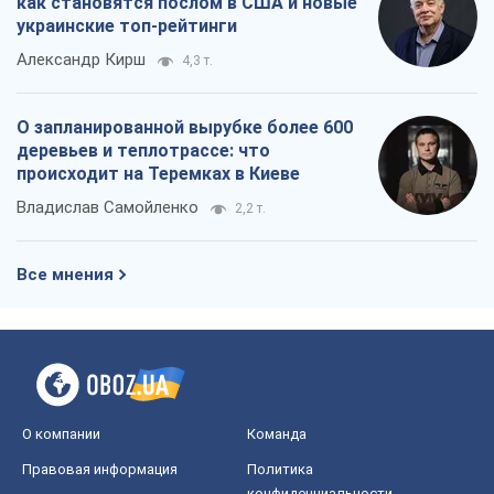
О компании
Команда
Правовая информация
Политика
конфиденциальности
Реклама на сайте
Документы
Редакционная политика
Журналисты OBOZ.UA на месте
событий
OBOZ.UA
Политика
Мир
Расследования
Блоги
Общество
Регионы Украины