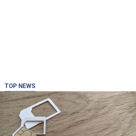
Мобильные операторы подняли тарифы "до
предела", но качество связи ухудшилось:
стоит ли жаловаться на цены
Почему цены на мобильную связь выросли в разы и как
улучшить качество интернета в телефоне
36 минут назад
1,4 т.
В Екатеринбурге атакован склад Wildberries:
есть попадания, поднялся дым. Фото и видео