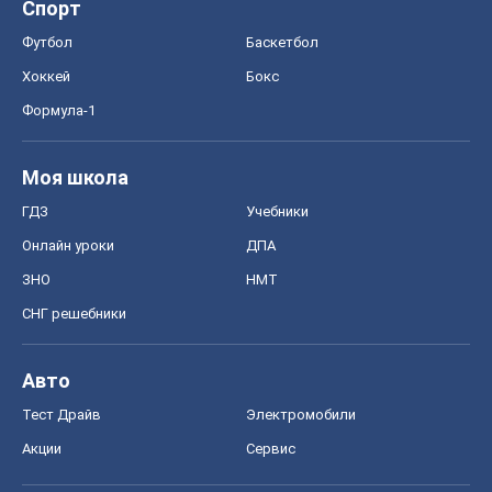
Авто
Тест Драйв
Электромобили
Акции
Сервис
Food Oboz
Рецепты
Напитки
Диеты
Экономика
Рынки и компании
Mакроэкономика
MedOboz
Новости медицины
MAMACLUB