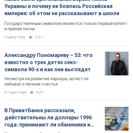
Украины и почему ее боялась Российская
империя: об этом не рассказывают в школе
Государственным символом являются только первый куплет
и припев песни
годину тому
2,9 т.
Александру Пономареву – 53: что
известно о трех детях секс-
символа 90-х и как они выглядят
Несмотря на развитие карьеры, артист не
забывал о личном счастье
6 годин тому
6,8 т.
В ПриватБанке рассказали,
действительны ли доллары 1996
года: принимают ли обменники и
банки такие купюры