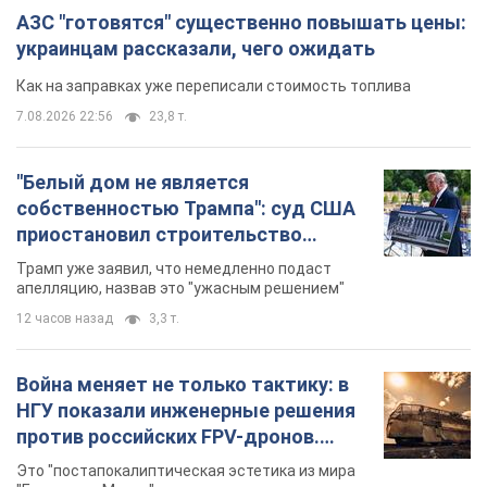
АЗС "готовятся" существенно повышать цены:
украинцам рассказали, чего ожидать
Как на заправках уже переписали стоимость топлива
7.08.2026 22:56
23,8 т.
"Белый дом не является
собственностью Трампа": суд США
приостановил строительство
бального зала стоимостью 400 млн
Трамп уже заявил, что немедленно подаст
долларов
апелляцию, назвав это "ужасным решением"
12 часов назад
3,3 т.
Война меняет не только тактику: в
НГУ показали инженерные решения
против российских FPV-дронов.
Фото
Это "постапокалиптическая эстетика из мира