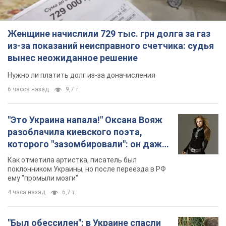
Женщине начислили 729 тыс. грн долга за газ
из-за показаний неисправного счетчика: судья
вынес неожиданное решение
Нужно ли платить долг из-за доначисления
6 часов назад
9,7 т.
"Это Украина напала!" Оксана Вояж
разоблачила киевского поэта,
которого "зазомбировали": он даже
русского не знал, а теперь хочет
Как отметила артистка, писатель был
геноцида украинцев
поклонником Украины, но после переезда в РФ
ему "промыли мозги"
4 часа назад
6,7 т.
"Был обессилен": в Украине спасли