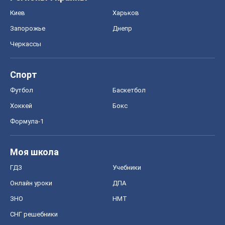
Киев
Харьков
Запорожье
Днепр
Черкассы
Спорт
Футбол
Баскетбол
Хоккей
Бокс
Формула-1
Моя школа
ГДЗ
Учебники
Онлайн уроки
ДПА
ЗНО
НМТ
СНГ решебники