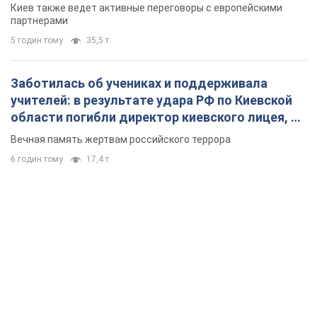
Киев также ведет активные переговоры с европейскими
партнерами
5 годин тому
35,5 т.
Заботилась об учениках и поддерживала
учителей: в результате удара РФ по Киевской
области погибли директор киевского лицея, её
муж и внук
Вечная память жертвам российского террора
6 годин тому
17,4 т.