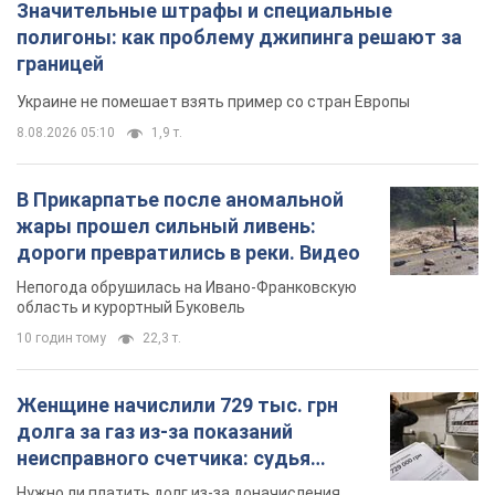
Значительные штрафы и специальные
полигоны: как проблему джипинга решают за
границей
Украине не помешает взять пример со стран Европы
8.08.2026 05:10
1,9 т.
В Прикарпатье после аномальной
жары прошел сильный ливень:
дороги превратились в реки. Видео
Непогода обрушилась на Ивано-Франковскую
область и курортный Буковель
10 годин тому
22,3 т.
Женщине начислили 729 тыс. грн
долга за газ из-за показаний
неисправного счетчика: судья
вынес неожиданное решение
Нужно ли платить долг из-за доначисления