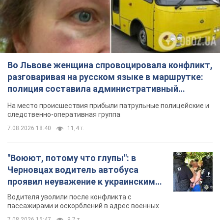
Во Львове женщина спровоцировала конфликт,
разговаривая на русском языке в маршрутке:
полиция составила административный
протокол. Видео
На место происшествия прибыли патрульные полицейские и
следственно-оперативная группа
7.08.2026 18:40
11,4 т.
"Воюют, потому что глупы": в
Черновцах водитель автобуса
проявил неуважение к украинским
военным и поплатился за это.
Водителя уволили после конфликта с
Видео
пассажирами и оскорблений в адрес военных
7.08.2026 15:47
9,7 т.