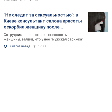
"Не следит за сексуальностью": в
Киеве консультант салона красоты
оскорбил женщину после
химиотерапии, разгорелся скандал.
Сотрудник салона оценил внешность
Фото
женщины, заявив, что у нее "мужская стрижка"
9 часов назад
17,7 т.