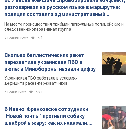
Во Львове женщина спровоцировала конфликт,
разговаривая на русском языке в маршрутке:
полиция составила административный
протокол. Видео
На место происшествия прибыли патрульные полицейские и
следственно-оперативная группа
3 години тому
7,4 т.
Сколько баллистических ракет
перехватила украинская ПВО в
июле: в Минобороны назвали цифру
Украинская ПВО работала в условиях
дефицита ракет-перехватчиков
7 годин тому
7,6 т.
В Ивано-Франковске сотрудники
"Новой почты" прогнали собаку
шваброй в жару: как их наказали.
Видео