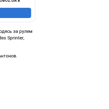
 OBOZ.UA в
одясь за рулем
s Sprinter,
Антонов.