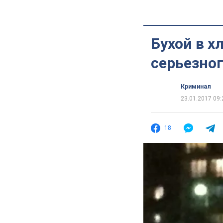
Бухой в х
серьезног
Криминал
23.01.2017 09:
18