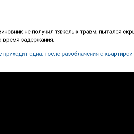
виновник не получил тяжелых травм, пытался скр
о время задержания.
е приходит одна: после разоблачения с квартирой