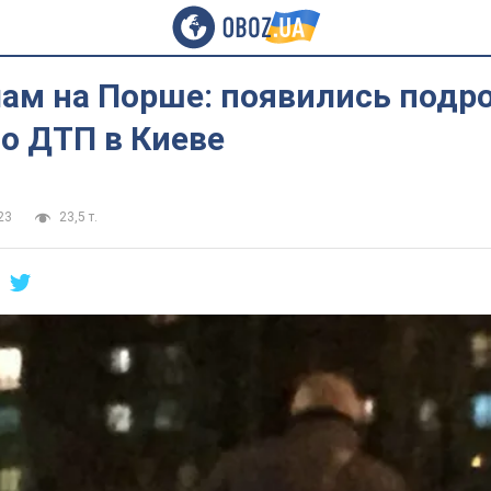
лам на Порше: появились подр
о ДТП в Киеве
23
23,5 т.