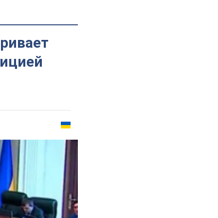
тривает
лицией