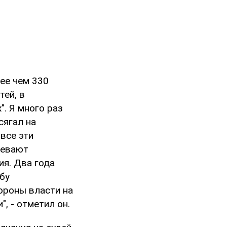
лее чем 330
ей, в
". Я много раз
сягал на
все эти
девают
ия. Два года
бу
ороны власти на
, - отметил он.