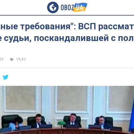
ные требования": ВСП рассма
е судьи, поскандалившей с по
03
19,4 т.