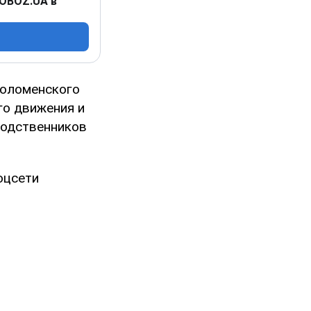
 OBOZ.UA в
Соломенского
го движения и
родственников
оцсети