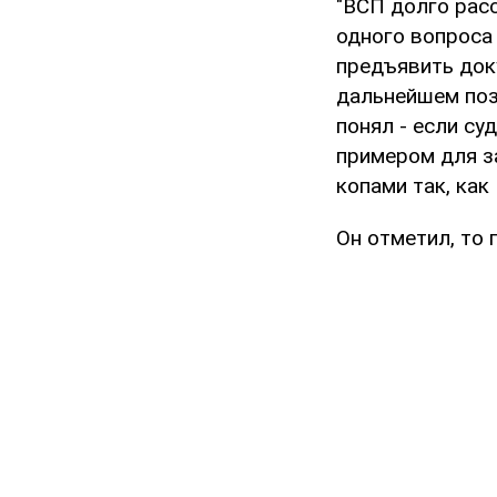
"ВСП долго рас
одного вопроса
предъявить доку
дальнейшем поз
понял - если су
примером для за
копами так, как
Он отметил, то