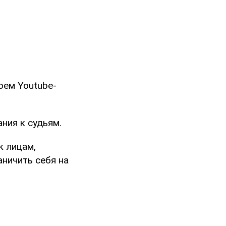
оем Youtube-
ния к судьям.
к лицам,
аничить себя на