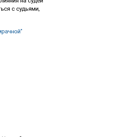
лияния на судей
ься с судьями,
мрачной"