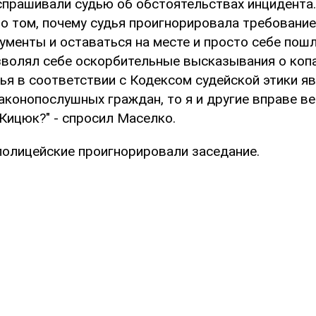
спрашивали судью об обстоятельствах инцидента.
 о том, почему судья проигнорировала требовани
менты и оставаться на месте и просто себе пошл
волял себе оскорбительные высказывания о копах
дья в соответствии с Кодексом судейской этики я
конопослушных граждан, то я и другие вправе ве
 Кицюк?" - спросил Маселко.
 полицейские проигнорировали заседание.