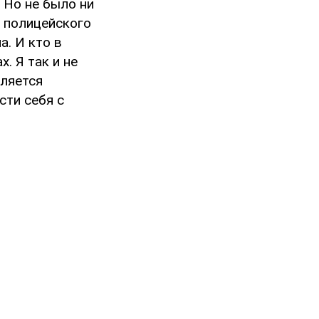
 Но не было ни
е полицейского
а. И кто в
. Я так и не
вляется
сти себя с