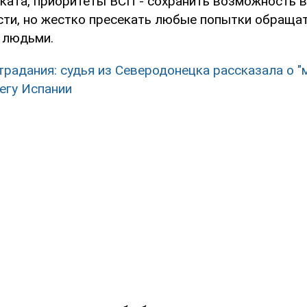
ката, приоритеты ВСП - сохранить возможность в
сти, но жестко пресекать любые попытки обращат
 людьми.
традания: судья из Северодонецка рассказала о "
егу Испании