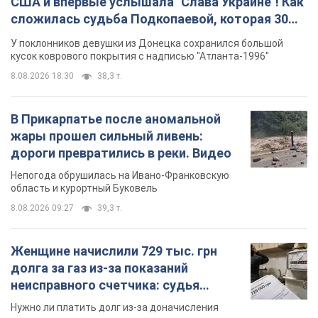
США и впервые услышала "Слава Украине"! Как
сложилась судьба Подкопаевой, которая 30
лет назад завоевала "золото" Олимпиады
У поклонников девушки из Донецка сохранился большой
кусок коврового покрытия с надписью "Атланта-1996"
8.08.2026 18:30
38,3 т.
В Прикарпатье после аномальной
жары прошел сильный ливень:
дороги превратились в реки. Видео
Непогода обрушилась на Ивано-Франковскую
область и курортный Буковель
8.08.2026 09:27
39,3 т.
Женщине начислили 729 тыс. грн
долга за газ из-за показаний
неисправного счетчика: судья
вынес неожиданное решение
Нужно ли платить долг из-за доначисления