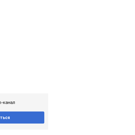
m-канал
ться