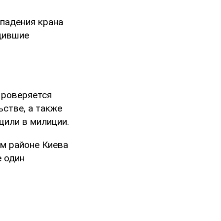
падения крана
одившие
Проверяется
стве, а также
щили в милиции.
м районе Киева
е один