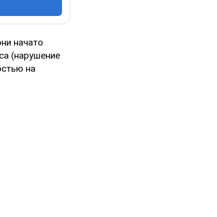
они начато
са (нарушение
остью на