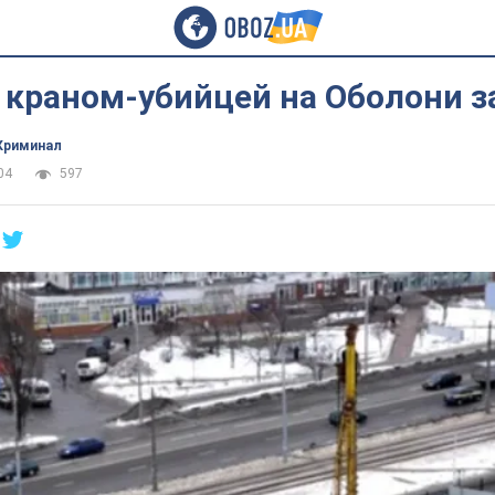
с краном-убийцей на Оболони 
Криминал
04
597