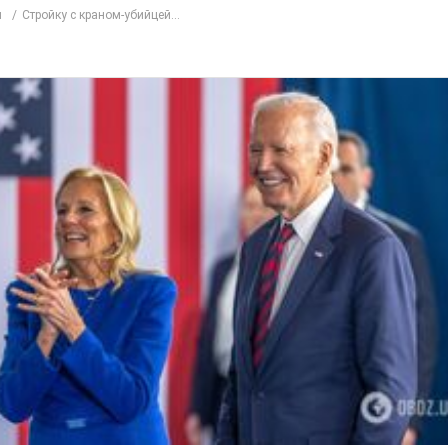
л
Стройку с краном-убийцей...