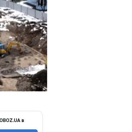
 OBOZ.UA в