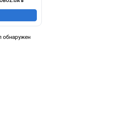
 OBOZ.UA в
 обнаружен