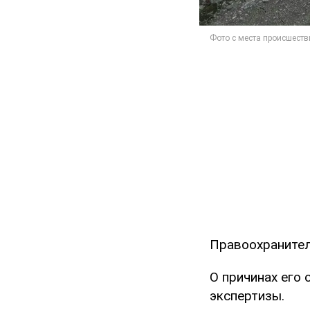
Правоохранител
О причинах его
экспертизы.