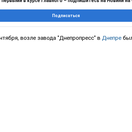
 первыми в курсе главного – подпишитесь на Новини на
Подписаться
ентября, возле завода "Днепропресс" в
Днепре
был