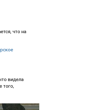
ется, что на
ерское
что видела
 того,