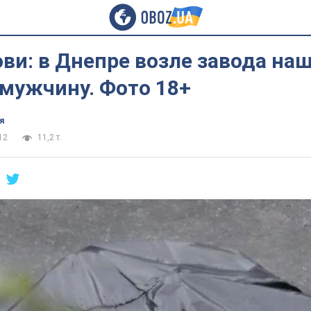
ови: в Днепре возле завода на
 мужчину. Фото 18+
я
12
11,2 т.