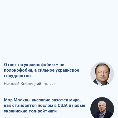
государство
Николай Княжицкий
726
Мэр Москвы внезапно захотел мира,
как становятся послом в США и новые
украинские топ-рейтинги
Александр Кирш
3,5 т.
О запланированной вырубке более 600
деревьев и теплотрассе: что
происходит на Теремках в Киеве
Владислав Самойленко
2,0 т.
Как атаки Сил обороны Украины
сократили экспорт российских
нефтепродуктов
Андрей Клименко
3,9 т.