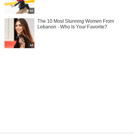
Жми! Подписывайся! Читай только лучшее!
Подписаться
Подписаться
Происшествия
В Кривом Роге...
Важное