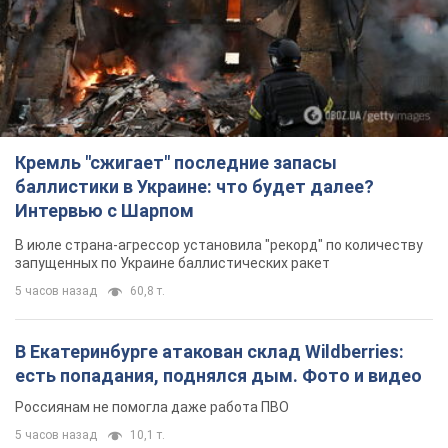
5 часов назад
60,8 т.
В Екатеринбурге атакован склад Wildberries:
есть попадания, поднялся дым. Фото и видео
Россиянам не помогла даже работа ПВО
5 часов назад
10,1 т.
"Замечательный отец": в сети рассказали о
мужчине, которого Россия убила ударом по
Броварам. Фото
Мужчину вспоминают как профессионала своего дела
3 часа назад
2,4 т.