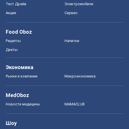
MedOboz
Новости медицины
MAMACLUB
Шоу
Афиша
Сплетни
Красота
Мода
Женский Журнал