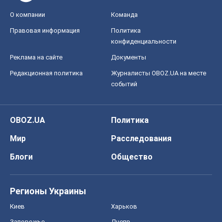
Мир
Расследования
Блоги
Общество
Регионы Украины
Киев
Харьков
Запорожье
Днепр
Черкассы
Спорт
Футбол
Баскетбол
Хоккей
Бокс
Формула-1
Моя школа
ГДЗ
Учебники