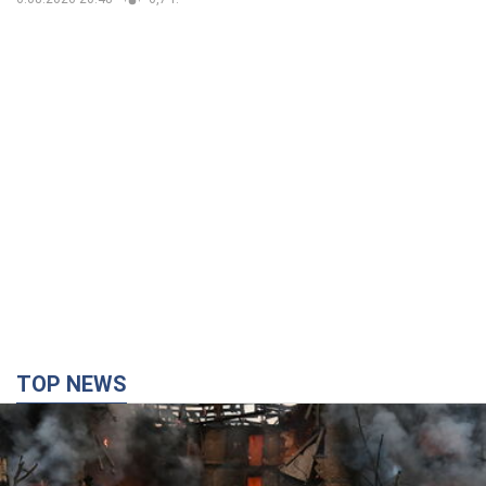
TOP NEWS
Кремль "сжигает" последние запасы
баллистики в Украине: что будет далее?
Интервью с Шарпом
В июле страна-агрессор установила "рекорд" по количеству
запущенных по Украине баллистических ракет