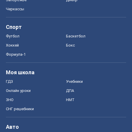
Онлайн уроки
ДПА
ЗНО
НМТ
СНГ решебники
Авто
Тест Драйв
Электромобили
Акции
Сервис
Food Oboz
Рецепты
Напитки
Диеты
Экономика
Рынки и компании
Mакроэкономика