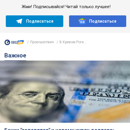
Банки "готовятся" к новому курсу доллара:
украинцам рассказали, чего ожидать в
ближайшие дни
Каким будет курс валюты в обменниках
6.08.2026 22:58
151,0 т.
Украинцам обещают по 850 грн от
мобильных операторов: что не так с
этими сообщениями
Как не попасть в ловушку мошенников