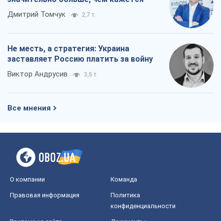
Все мнения
О компании
Команда
Правовая информация
Политика
конфиденциальности
Реклама на сайте
Документы
Редакционная политика
Журналисты OBOZ.UA на месте
событий
OBOZ.UA
Политика
Мир
Расследования