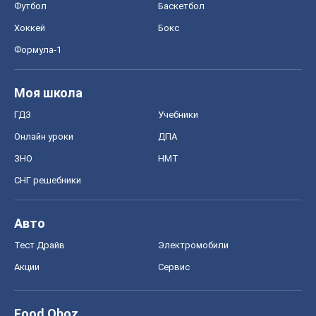
ЗНО
НМТ
СНГ решебники
Авто
Тест Драйв
Электромобили
Акции
Сервис
Food Oboz
Рецепты
Напитки
Диеты
Экономика
Рынки и компании
Mакроэкономика