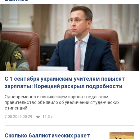
С 1 сентября украинским учителям повысят
зарплаты: Корецкий раскрыл подробности
Одновременно с повышением зарплат педагогам
правительство объявило об увеличении студенческих
стипендий
7.08.2026 00:29
11,3 т.
Сколько баллистических ракет
перехватила украинская ПВО в
июле: в Минобороны назвали цифру
Украинская ПВО работала в условиях
дефицита ракет-перехватчиков
годину тому
4,6 т.
Аурика Ротару через суд изменила