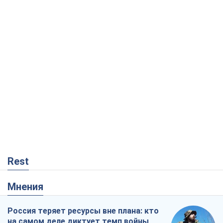
Rest
Мнения
Россия теряет ресурсы вне плана: кто
на самом деле диктует темп войны
Сергей Мисюра
3,1 т.
"Мы уже переживали и худшее":
Украине не стоит поддаваться
отчаянию из-за ракетного террора
Сергей Марченко, эксперт
5,2 т.