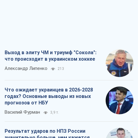
Александр Липенко
213
Что ожидает украинцев в 2026-2028
годах? Основные выводы из новых
прогнозов от НБУ
Василий Фурман
3,9 т.
Результат ударов по НПЗ России
значительно больше, чем кажется
Дмитрий Томчук
2,7 т.
Не месть, а стратегия: Украина
заставляет Россию платить за войну
Виктор Андрусив
3,5 т.