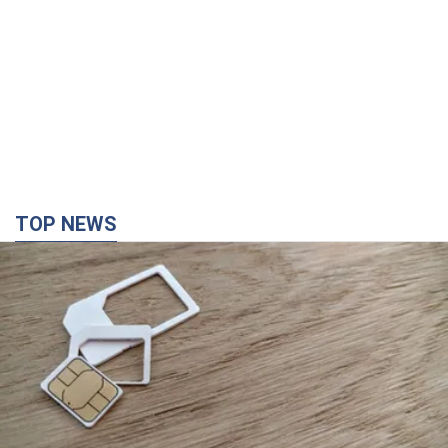
TOP NEWS
Мобильные операторы подняли тарифы "до
предела", но качество связи ухудшилось:
стоит ли жаловаться на цены
Почему цены на мобильную связь выросли в разы и как
улучшить качество интернета в телефоне
4 години тому
33,4 т.