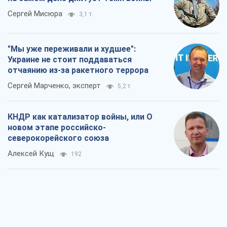
КНДР как катализатор войны, или О
новом этапе российско-
северокорейского союза
Алексей Кущ
192
Выход в элиту ЧМ и триумф "Сокола":
что происходит в украинском хоккее