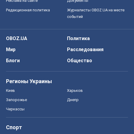
Блоги
Общество
Регионы Украины
Киев
Харьков
Запорожье
Днепр
Черкассы
Спорт
Футбол
Баскетбол
Хоккей
Бокс
Формула-1
Моя школа
ГДЗ
Учебники
Онлайн уроки
ДПА