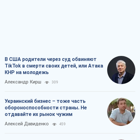
TikTok в смерти своих детей, или Атака
КНР на молодежь
Александр Кирш
309
Украинский бизнес – тоже часть
обороноспособности страны. Не
отдавайте их рынок чужим
Алексей Давиденко
459
Способны ли российские удары по
бизнесу вызвать экономическую
катастрофу?
Сергей Фурса
1,0 т.
От ракетного террора до
стратегического поражения: как
Кремль загнал себя в ловушку