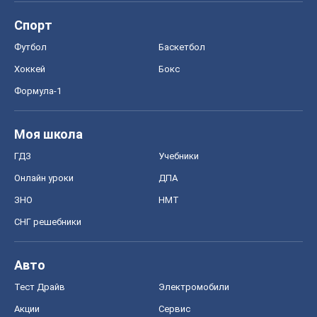
ГДЗ
Учебники
Онлайн уроки
ДПА
ЗНО
НМТ
СНГ решебники
Авто
Тест Драйв
Электромобили
Акции
Сервис
Food Oboz
Рецепты
Напитки
Диеты
Экономика