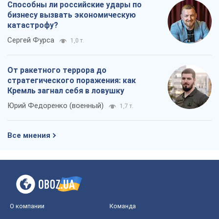
Юрий Федоренко (военный)
1,7 т.
Все мнения
О компании
Команда
Правовая информация
Политика
конфиденциальности
Реклама на сайте
Документы
Редакционная политика
Журналисты OBOZ.UA на месте
событий
OBOZ.UA
Политика