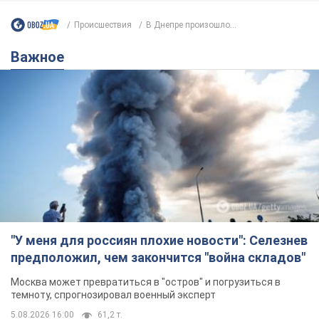
"У меня для россиян плохие новости": Селезнев
предположил, чем закончится "война складов"
Москва может превратиться в "остров" и погрузиться в
темноту, спрогнозировал военный эксперт
5.08.2026 16:00
61,2 т.
Банки "готовятся" к новому курсу
доллара: украинцам рассказали,
чего ожидать
Каким будет курс валюты в обменниках
12 часов назад
120,9 т.