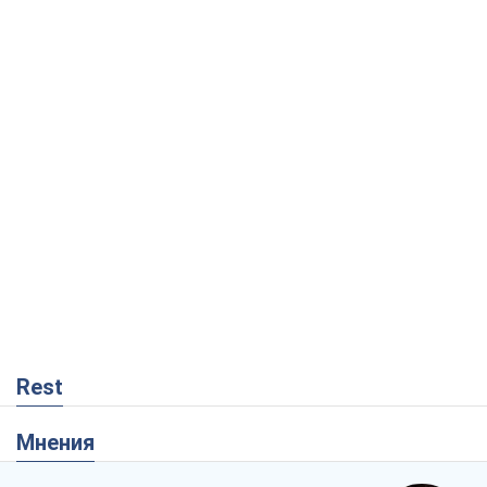
Rest
Мнения
Как противостоять российской
баллистике
Виталий Портников
17,7 т.
Несмотря на все, Киев выстоит. Ведь
сдаться значит потерять все
Ольга Айвазовская
11,5 т.