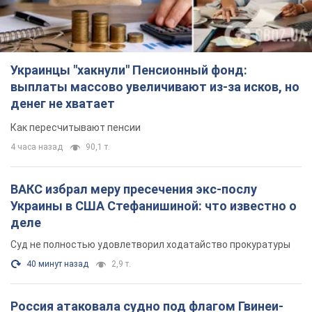
4 часа назад
90,1 т.
ВАКС избрал меру пресечения экс-послу
Украины в США Стефанишиной: что известно о
деле
Суд не полностью удовлетворил ходатайство прокуратуры
40 минут назад
2,9 т.
Россия атаковала судно под флагом Гвинеи-
Бисау в Чёрном море: есть погибший и
пострадавшие
Сухогруз был гражданским и перевозил украинскую пшеницу
час назад
810