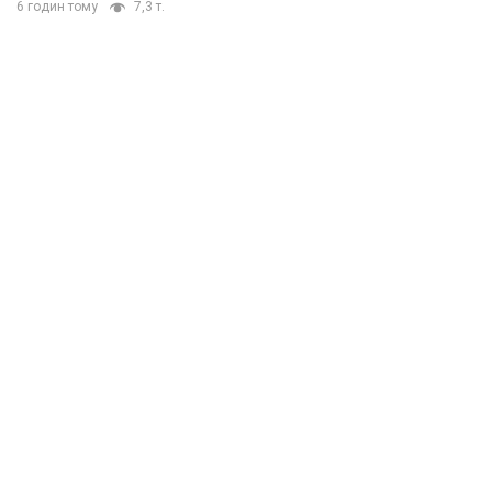
6 годин тому
7,3 т.