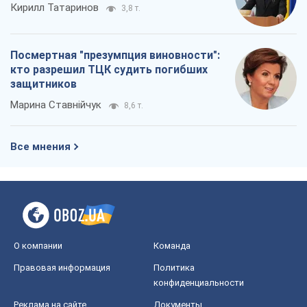
Кирилл Татаринов
3,8 т.
Посмертная "презумпция виновности":
кто разрешил ТЦК судить погибших
защитников
Марина Ставнійчук
8,6 т.
Все мнения
О компании
Команда
Правовая информация
Политика
конфиденциальности
Реклама на сайте
Документы