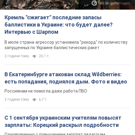
Кремль "сжигает" последние запасы
баллистики в Украине: что будет далее?
Интервью с Шарпом
В июле страна-агрессор установила "рекорд" по количеству
запущенных по Украине баллистических ракет
2 години тому
26,1 т.
В Екатеринбурге атакован склад Wildberries:
есть попадания, поднялся дым. Фото и видео
Россиянам не помогла даже работа ПВО
2 години тому
6,7 т.
С 1 сентября украинским учителям повысят
зарплаты: Корецкий раскрыл подробности
Одновременно с повышением зарплат педагогам