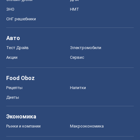
Рецепты
Напитки
Диеты
Экономика
Рынки и компании
Mакроэкономика
MedOboz
Новости медицины
MAMACLUB
Шоу
Афиша
Сплетни
Красота
Мода
Женский Журнал