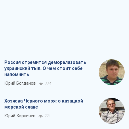
Россия стремится деморализовать
украинский тыл. О чем стоит себе
напомнить
Юрий Богданов
774
Хозяева Черного моря: о казацкой
морской славе
Юрий Кирпичев
771
"Поколение оливье": привычка к
русскому оказалась сильнее войны
Руслан Горовой
3,5 т.
Вот конечная цель российского
массированного удара
Игорь Чернецкий
4,7 т.