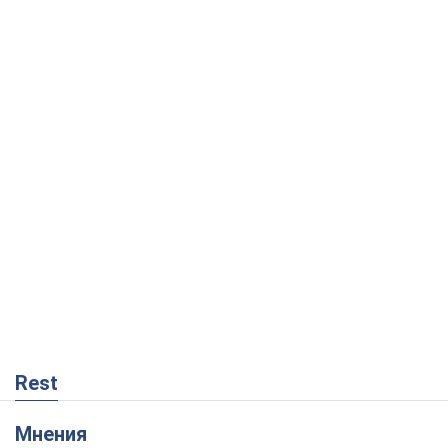
Rest
Мнения
Кремль переносит войну в тыл Европы:
под угрозой критическая логистика
Виктор Ягун
2,5 т.
На чьей стороне истории выступает
Дональд Трамп?