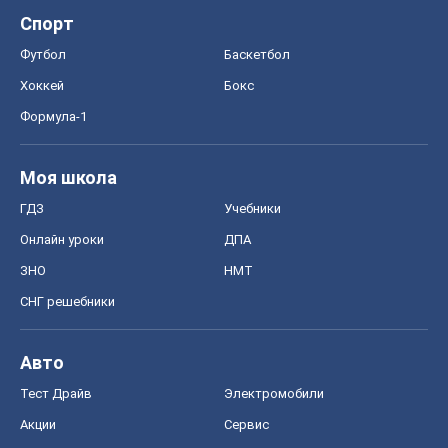
ГДЗ
Учебники
Онлайн уроки
ДПА
ЗНО
НМТ
СНГ решебники
Авто
Тест Драйв
Электромобили
Акции
Сервис
Food Oboz
Рецепты
Напитки
Диеты
Экономика
Рынки и компании
Mакроэкономика