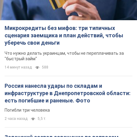
14 минут назад
588
Россия нанесла удары по складам и
инфраструктуре в Днепропетровской области:
есть погибшие и раненые. Фото
Погибли три человека
2 часа назад
5,5 т.
Зеленский созвал совещание по вопросам
подготовки украинской баллистики и
антибаллистической программы FREYJA: какие
решения готовятся
В Киеве рассчитывают на успешное завершение проекта
FREYJA
час назад
25,9 т.