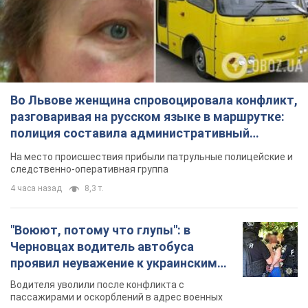
Во Львове женщина спровоцировала конфликт,
разговаривая на русском языке в маршрутке:
полиция составила административный
протокол. Видео
На место происшествия прибыли патрульные полицейские и
следственно-оперативная группа
4 часа назад
8,3 т.
"Воюют, потому что глупы": в
Черновцах водитель автобуса
проявил неуважение к украинским
военным и поплатился за это.
Водителя уволили после конфликта с
Видео
пассажирами и оскорблений в адрес военных