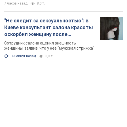
7 часов назад
8,0 т.
"Не следит за сексуальностью": в
Киеве консультант салона красоты
оскорбил женщину после
химиотерапии, разгорелся скандал.
Сотрудник салона оценил внешность
Фото
женщины, заявив, что у нее "мужская стрижка"
39 минут назад
8,3 т.