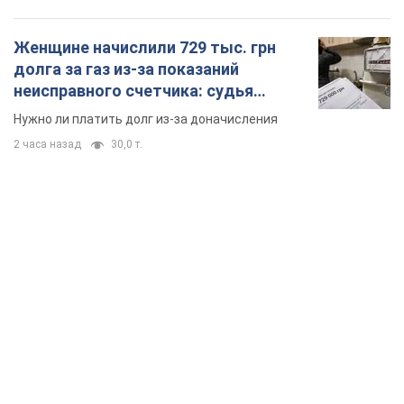
Женщине начислили 729 тыс. грн
долга за газ из-за показаний
неисправного счетчика: судья
вынес неожиданное решение
Нужно ли платить долг из-за доначисления
2 часа назад
30,0 т.