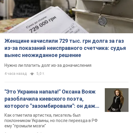
Женщине начислили 729 тыс. грн долга за газ
из-за показаний неисправного счетчика: судья
вынес неожиданное решение
Нужно ли платить долг из-за доначисления
4 часа назад
5,0 т.
"Это Украина напала!" Оксана Вояж
разоблачила киевского поэта,
которого "зазомбировали": он даже
русского не знал, а теперь хочет
Как отметила артистка, писатель был
геноцида украинцев
поклонником Украины, но после переезда в РФ
ему "промыли мозги"