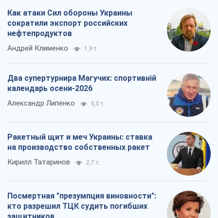
Александр Липенко
5,0 т.
Ракетный щит и меч Украины: ставка
на производство собственных ракет
Кирилл Татаринов
2,7 т.
Посмертная "презумпция виновности":
кто разрешил ТЦК судить погибших
защитников
Марина Ставнійчук
6,1 т.
Все мнения