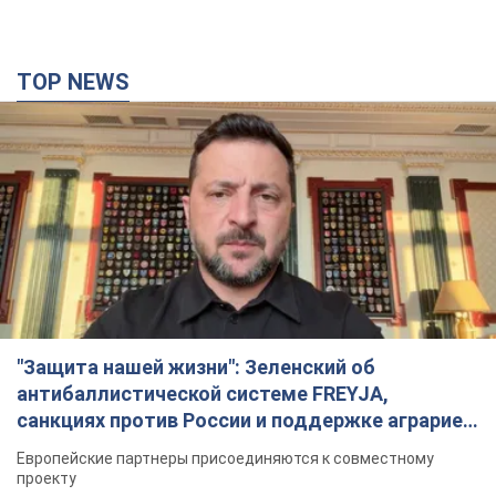
"Защита нашей жизни": Зеленский об
антибаллистической системе FREYJA,
санкциях против России и поддержке аграриев.
Видео
Европейские партнеры присоединяются к совместному
проекту
4 часа назад
49,3 т.
"Балистика убивает людей": Сикорский призвал
обсудить перехват вражеских ракет над
Украиной
Глава МИД Польши призвал сбивать российские ракеты над
Украиной