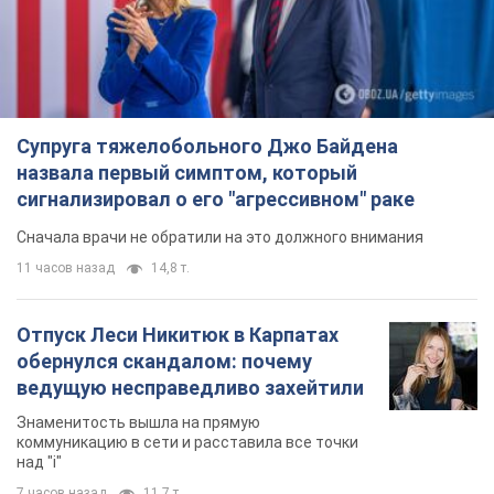
Сначала врачи не обратили на это должного внимания
11 часов назад
14,8 т.
Отпуск Леси Никитюк в Карпатах
обернулся скандалом: почему
ведущую несправедливо захейтили
Знаменитость вышла на прямую
коммуникацию в сети и расставила все точки
над "i"
7 часов назад
11,7 т.
Не только из-за зарплаты: почему
украинцы не спешат соглашаться на
вакансии
Чего больше всего не хватает на рынке труда
9 часов назад
3,1 т.