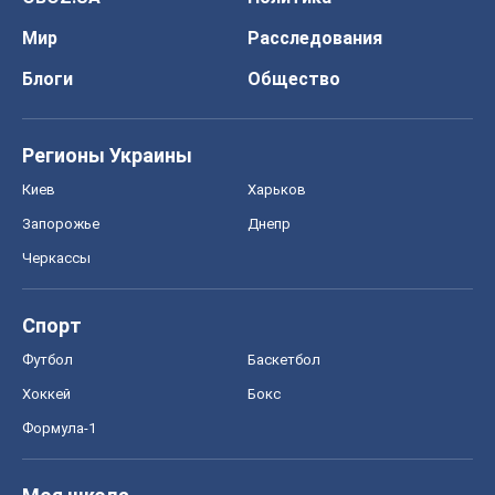
Запорожье
Днепр
Черкассы
Спорт
Футбол
Баскетбол
Хоккей
Бокс
Формула-1
Моя школа
ГДЗ
Учебники
Онлайн уроки
ДПА
ЗНО
НМТ
СНГ решебники
Авто