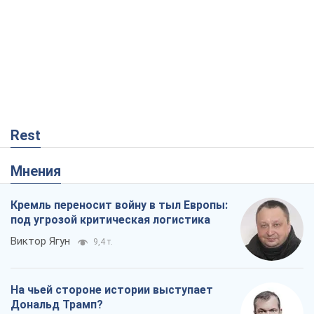
Мнения
Кремль переносит войну в тыл Европы:
под угрозой критическая логистика
Виктор Ягун
9,4 т.
На чьей стороне истории выступает
Дональд Трамп?
Виктор Каспрук
7,7 т.
В Киеве вырубили более 300 крупных
деревьев ради теплотрассы и вопреки
Генплану
Владислав Самойленко
1,3 т.