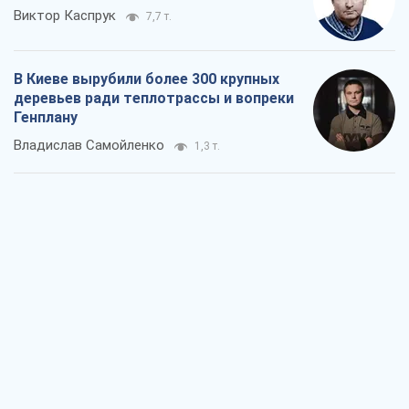
Как атаки Сил обороны Украины
сократили экспорт российских
нефтепродуктов
Андрей Клименко
1,9 т.
Два супертурнира Магучих: спортивній
календарь осени-2026