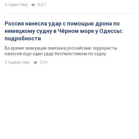
5 годин тому
8,0 т.
Россия нанесла удар с помощью дрона по
немецкому судну в Чёрном море у Одессы:
подробности
Во время эвакуации экипажа российские террористы
нанесли еще один удар беспилотником по судну
3 години тому
2,4 т.