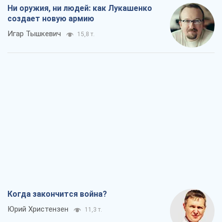
Когда закончится война?
Юрий Христензен
11,3 т.
Украина вступила в состояние
экономического кризиса. Есть ли свет
в конце туннеля?
Вадим Денисенко
9,1 т.
Чей будет Крым, тот и победит (NSJ), а
украинских футбольных чиновников
могут назвать убийцами