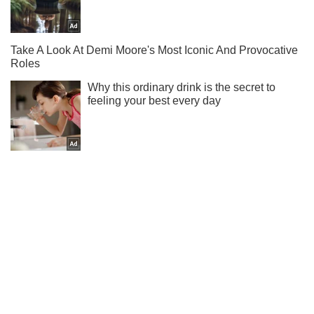
Не надоедаем! Только самое важное - подписывайся на
наш Telegram-канал
Подписаться
Подписаться
Происшествия
Под Днепром мужчина...
Важное