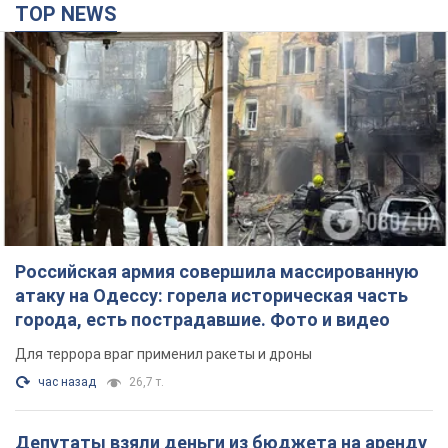
Российская армия совершила массированную
атаку на Одессу: горела историческая часть
города, есть пострадавшие. Фото и видео
Для террора враг применил ракеты и дроны
час назад
26,7 т.
Депутаты взяли деньги из бюджета на аренду
элитных квартир в Киеве: кто из
парламентариев просил средства и где
поселился
Как работает особая социальная гарантия и кто ею
пользуется
3 часа назад
48,8 т.
Российская армия обстреляла два соседних
многоэтажных дома в Харькове: двое
погибших, более 20 пострадавших
Враг умышленно бьет по жилым домам