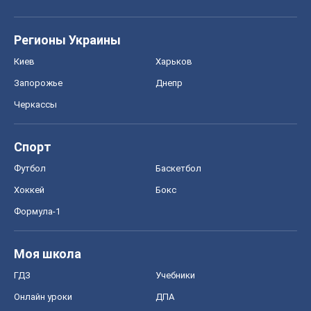
Хоккей
Бокс
Формула-1
Моя школа
ГДЗ
Учебники
Онлайн уроки
ДПА
ЗНО
НМТ
СНГ решебники
Авто
Тест Драйв
Электромобили
Акции
Сервис
Food Oboz