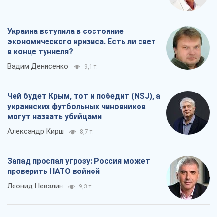
Александр Кирш
8,7 т.
Запад проспал угрозу: Россия может
проверить НАТО войной
Леонид Невзлин
9,3 т.
Все мнения
О компании
Команда
Правовая информация
Политика
конфиденциальности
Реклама на сайте
Документы