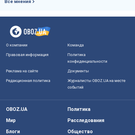
Редакционная политика
Журналисты OBOZ.UA на месте
событий
OBOZ.UA
Политика
Мир
Расследования
Блоги
Общество
Регионы Украины
Киев
Харьков
Запорожье
Днепр
Черкассы
Спорт
Футбол
Баскетбол