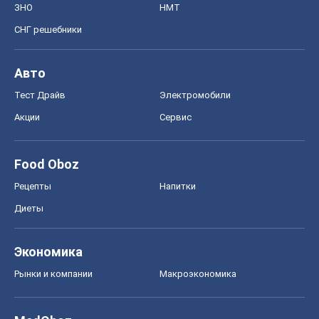
Рецепты
Напитки
Диеты
Экономика
Рынки и компании
Mакроэкономика
MedOboz
Новости медицины
MAMACLUB
Шоу
Афиша
Сплетни
Красота
Мода
Женский Журнал