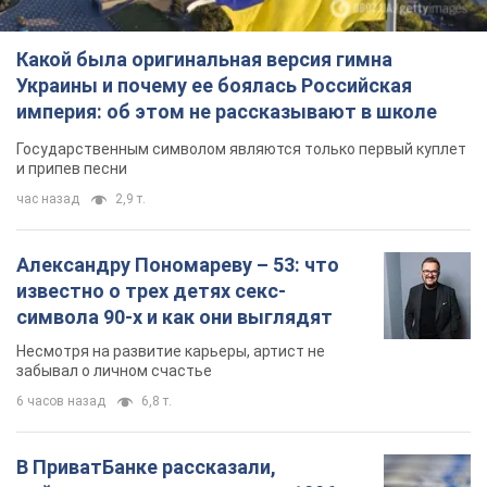
известно о трех детях секс-
символа 90-х и как они выглядят
Несмотря на развитие карьеры, артист не
забывал о личном счастье
6 часов назад
6,8 т.
В ПриватБанке рассказали,
действительны ли доллары 1996
года: принимают ли обменники и
банки такие купюры
Что делать, если банки и обменники не
принимают старые доллары
8 часов назад
59,4 т.