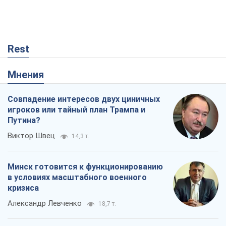
Виктор Швец
14,3 т.
Минск готовится к функционированию
в условиях масштабного военного
кризиса
Александр Левченко
18,7 т.
Ни оружия, ни людей: как Лукашенко
создает новую армию
Игар Тышкевич
15,8 т.